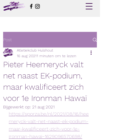
Post
Atletiekclub Hulshout
16 aug 2021
1 minuten om te lezen
Pieter Heemeryck valt
net naast EK-podium,
maar kwalificeert zich
voor 1e Ironman Hawaï
Bijgewerkt op:
21 aug 2021
https://sporza.be/nl/2021/08/16/hee
meryck-valt-net-naast-ek-podium-
maar-kwalificeert-zich-voor-1e-
ironman-hawai~1629096570698/