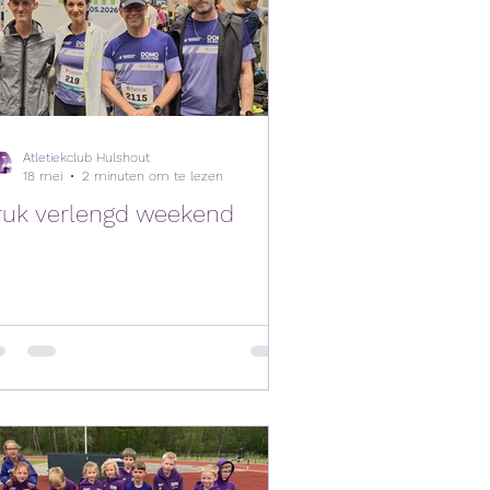
Atletiekclub Hulshout
18 mei
2 minuten om te lezen
ruk verlengd weekend