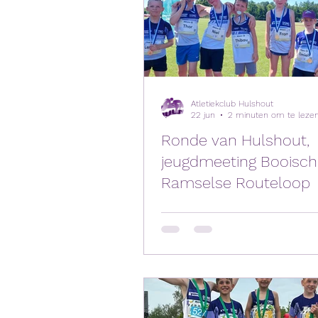
Atletiekclub Hulshout
22 jun
2 minuten om te leze
Ronde van Hulshout,
jeugdmeeting Booisch
Ramselse Routeloop