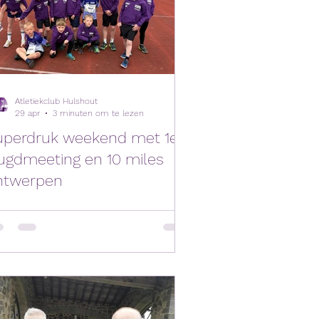
Atletiekclub Hulshout
29 apr
3 minuten om te lezen
uperdruk weekend met 1e
ugdmeeting en 10 miles
ntwerpen