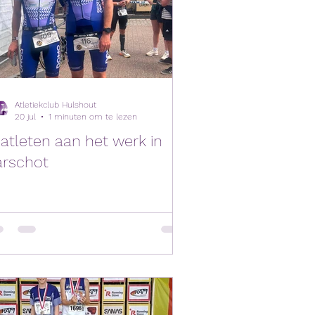
Atletiekclub Hulshout
20 jul
1 minuten om te lezen
iatleten aan het werk in
arschot