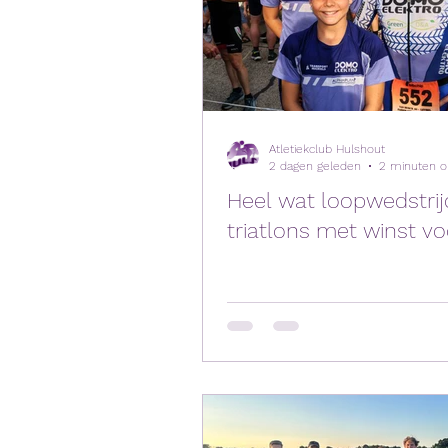
Atletiekclub Hulshout
2 dagen geleden
Heel wat loopwedstri
triatlons met winst vo