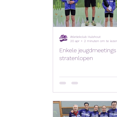
Atletiekclub Hulshout
20 apr
2 minuten om te leze
Enkele jeugdmeetings
stratenlopen