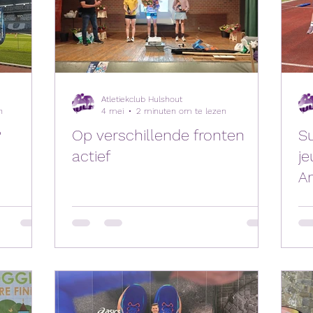
Atletiekclub Hulshout
n
4 mei
2 minuten om te lezen
P
Op verschillende fronten
S
actief
je
A