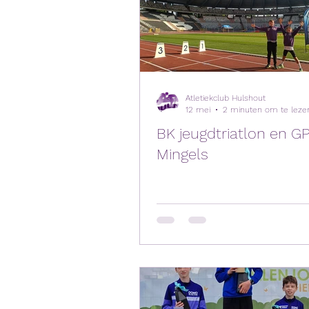
Atletiekclub Hulshout
12 mei
2 minuten om te leze
BK jeugdtriatlon en G
Mingels