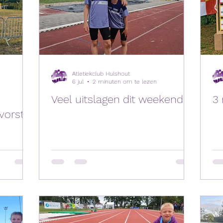
Atletiekclub Hulshout
6 jul
2 minuten om te lezen
Veel uitslagen dit weekend
3 
vorst