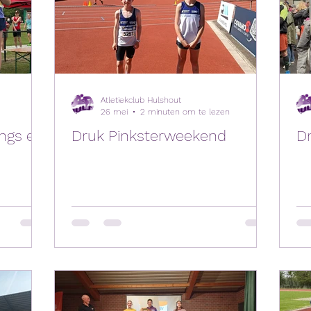
Atletiekclub Hulshout
26 mei
2 minuten om te lezen
ings en
Druk Pinksterweekend
D