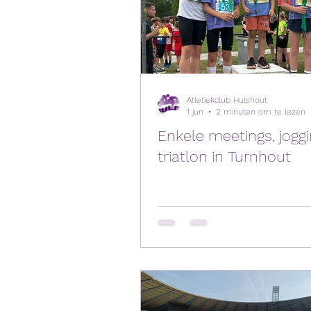
Atletiekclub Hulshout
1 jun
2 minuten om te lezen
Enkele meetings, jogg
triatlon in Turnhout