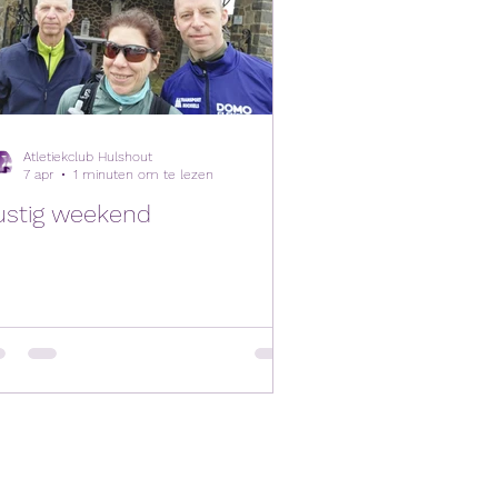
Atletiekclub Hulshout
7 apr
1 minuten om te lezen
ustig weekend