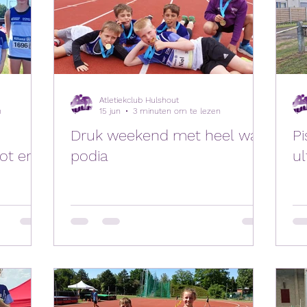
Atletiekclub Hulshout
n
15 jun
3 minuten om te lezen
Druk weekend met heel wat
Pi
ot en
podia
ul