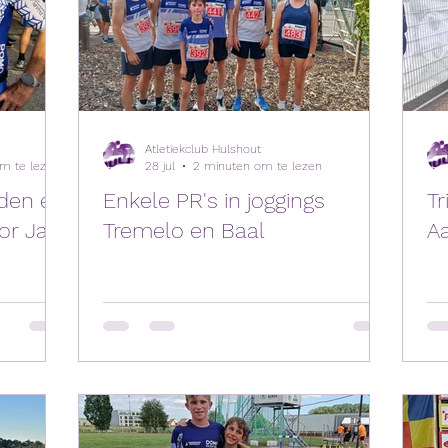
Atletiekclub Hulshout
2 minuten om te lezen
28 jul
2 minuten om te lezen
jden en
Enkele PR's in joggings
Tr
or Jari
Tremelo en Baal
A