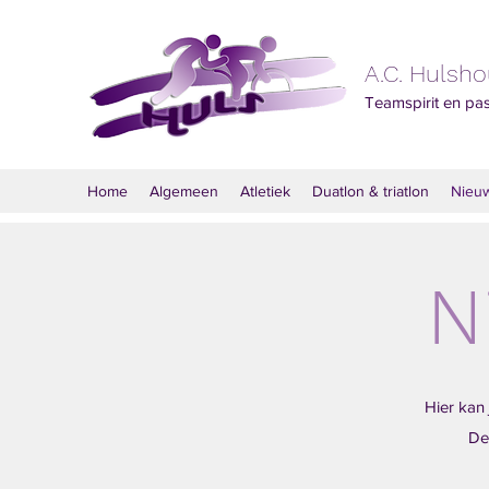
A.C. Hulsh
Teamspirit en pa
Home
Algemeen
Atletiek
Duatlon & triatlon
Nieu
N
Hier kan 
De