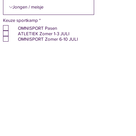
V
Keuze sportkamp
*
e
OMNISPORT Pasen
r
ATLETIEK Zomer 1-3 JULI
e
i
OMNISPORT Zomer 6-10 JULI
s
Kies een optie
t
Er mogen foto's genomen en
gepubliceerd worden van mijn kind.
Verzenden