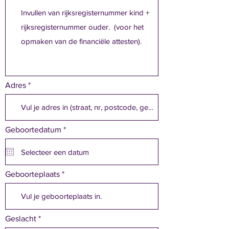
Adres
r
Geboortedatum
*
e
q
u
i
r
Geboorteplaats
e
d
Geslacht