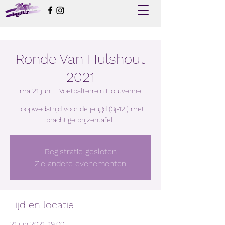
Ronde Van Hulshout
2021
ma 21 jun
  |  
Voetbalterrein Houtvenne
Loopwedstrijd voor de jeugd (3j-12j) met
prachtige prijzentafel.
Registratie gesloten
Zie andere evenementen
Tijd en locatie
21 jun 2021, 19:00