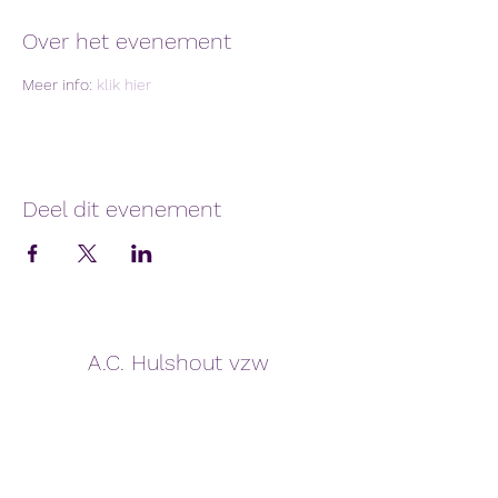
Over het evenement
Meer info: 
klik hier
Deel dit evenement
A.C. Hulshout vzw
info@achulshout.be
GSM:
0478600349