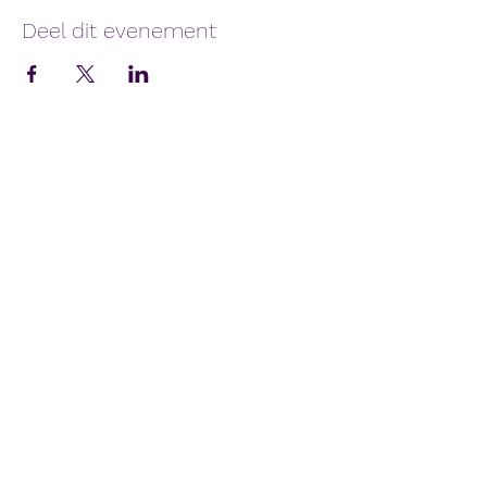
Deel dit evenement
A.C. Hulshout vzw
info@achulshout.be
GSM:
0478600349
Secretariaat:
Grote Baan 469, 2235 Hulshout
Atletiekpiste:
Sportcentrum, Industriepark 3, Hulshout