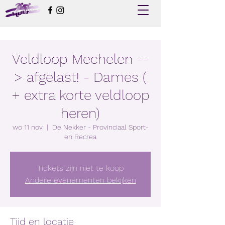
Veldloop Mechelen --
> afgelast! - Dames (
+ extra korte veldloop
heren)
wo 11 nov
  |  
De Nekker - Provinciaal Sport-
en Recrea
Tickets zijn niet te koop
Andere evenementen bekijken
Tijd en locatie