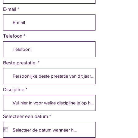
E-mail
Telefoon
Beste prestatie.
Discipline
r
Selecteer een datum
*
e
q
u
i