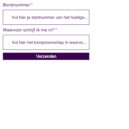
r
Borstnummer
e
d
Waarvoor schrijf ik me in?
Verzenden
A.C. Hulshout vzw
info@achulshout.be