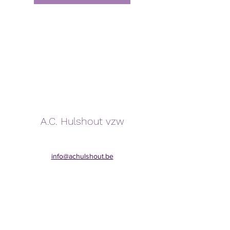
A.C. Hulshout vzw
info@achulshout.be
GSM:
0478600349
Secretariaat:
Grote Baan 469, 2235 Hulshout