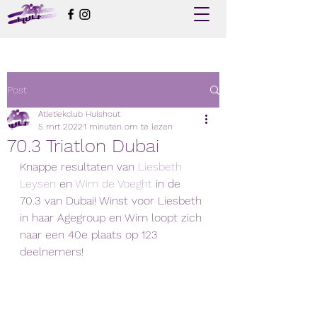
Post
Atletiekclub Hulshout
5 mrt 2022
1 minuten om te lezen
70.3 Triatlon Dubai
Knappe resultaten van 
Liesbeth 
Leysen
 en 
Wim de Voeght
 in de 
70.3 van Dubai! Winst voor Liesbeth 
in haar Agegroup en Wim loopt zich 
naar een 40e plaats op 123 
deelnemers! 