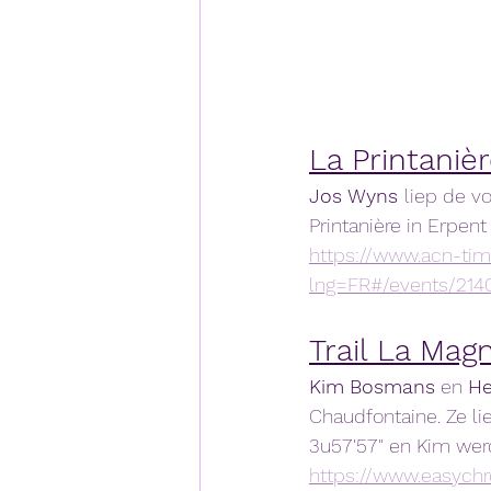
La Printaniè
Jos Wyns 
liep de v
Printanière in Erpen
https://www.acn-ti
lng=FR#/events/214
Trail La Mag
Kim
Bosmans
 en 
He
Chaudfontaine. Ze l
3u57'57" en Kim werd
https://www.easych