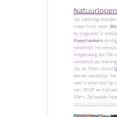
Natuurlopen
Op zaterdag stonden 
maar mooi weer. 
Mat
hij ongeveer 2' snel
Raeymaekers
 eindig
wedstrijd. Hij verpu
dolgelukkig als 51e 
wedstrijd als training
Op de 10km stond 
Q
eerste wedstrijd. Tot
veel sneller dan op 
van 38’38” en bijhor
10km. Ze haalde haar
https://tijdregistrati