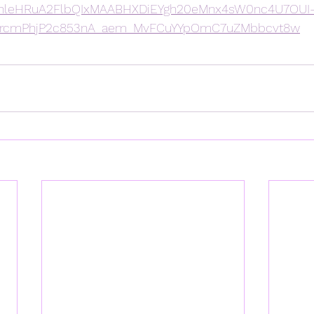
h7hleHRuA2FlbQIxMAABHXDiEYgh20eMnx4sW0nc4U7OUI
frcmPhjP2c853nA_aem_MvFCuYYpOmC7uZMbbcvt8w