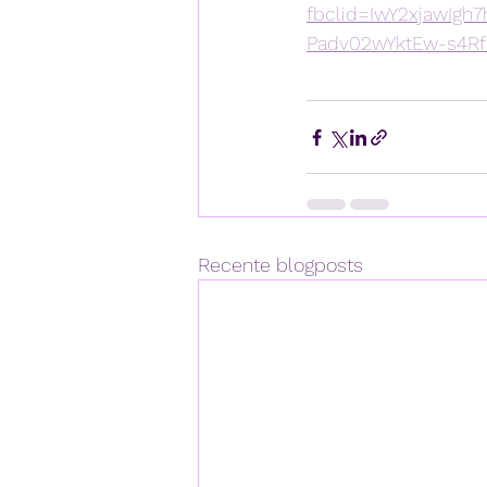
fbclid=IwY2xjawIg
Padv02wYktEw-s4R
Recente blogposts