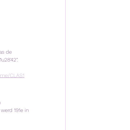
as de 
u28’42”. 
home/CLAS1
 
werd 191e in 