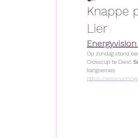
Knappe p
Lier
Energyvision
Op zondag stond een
Crosscup te Diest. 
S
kangoeroes. 
https://www.runningr