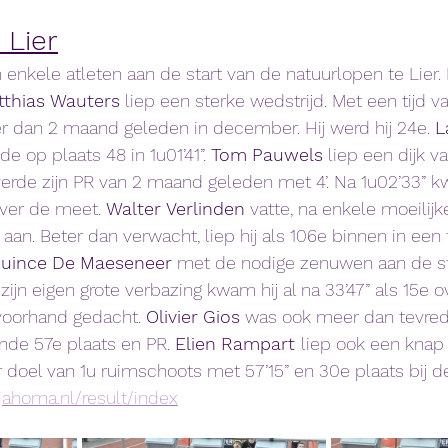
 Lier
enkele atleten aan de start van de natuurlopen te Lier.
thias
Wauters
 liep een sterke wedstrijd. Met een tijd v
ler dan 2 maand geleden in december. Hij werd hij 24e. 
L
de op plaats 48 in 1u01’41”. 
Tom
Pauwels
 liep een dijk v
lverde zijn PR van 2 maand geleden met 4’. Na 1u02’33” k
over de meet. 
Walter
Verlinden
 vatte, na enkele moeilij
 aan. Beter dan verwacht, liep hij als 106e binnen in een ti
uince
De
Maeseneer
 met de nodige zenuwen aan de sta
 zijn eigen grote verbazing kwam hij al na 33’47” als 15e ov
voorhand gedacht. 
Olivier
Gios
 was ook meer dan tevrede
ende 57e plaats en PR. 
Elien
Rampart 
liep ook een knap
 doel van 1u ruimschoots met 57’15” en 30e plaats bij d
e.jahoma.nl/result/index