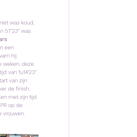
 Het was koud, 
an 57’23” was 
ars
an een 
wam hij 
ke weken, deze 
jd van 1u14’23”. 
rt van zijn 
er de finish, 
n met zijn tijd 
 PR op de 
e vrouwen. 