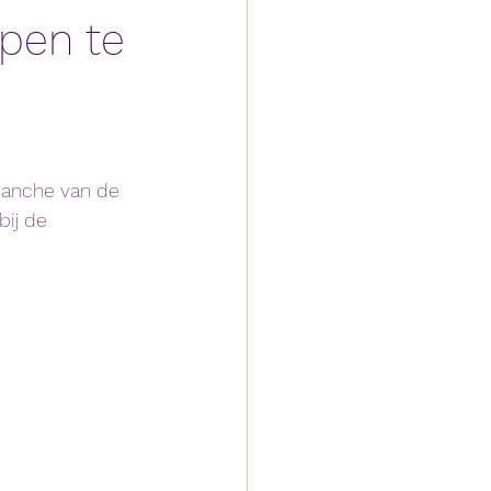
pen te
manche van de 
ij de 