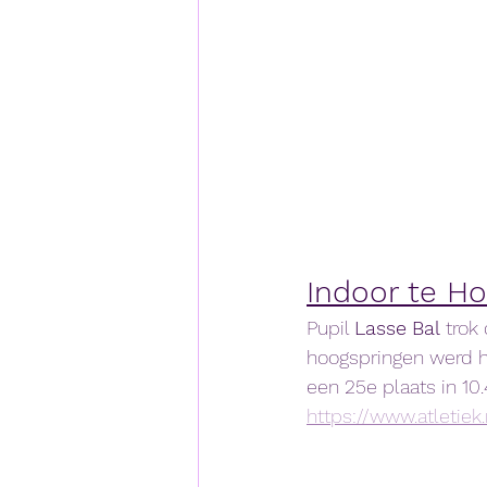
Indoor te H
Pupil 
Lasse
Bal
 trok
hoogspringen werd h
een 25e plaats in 10.
https://www.atletiek