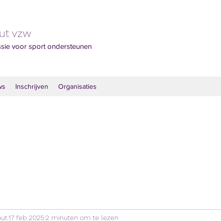
out vzw
ssie voor sport ondersteunen
ws
Inschrijven
Organisaties
out
17 feb 2025
2 minuten om te lezen