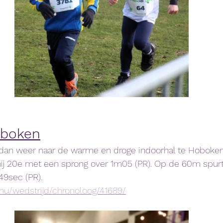
oboken
 dan weer naar de warme en droge indoorhal te Hoboken.
ij 20e met een sprong over 1m05 (PR). Op de 60m spurt 
49sec (PR). 
.nu/wedstrijd/chronoloog/41689/