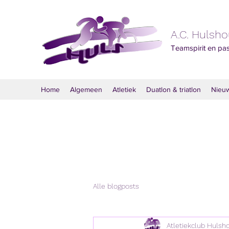
A.C. Hulsh
Teamspirit en pa
Home
Algemeen
Atletiek
Duatlon & triatlon
Nieu
Alle blogposts
Atletiekclub Hulsh