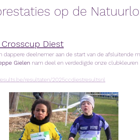
restaties op de Natuurlo
 Crosscup Diest
 dappere deelnemer aan de start van de afsluitende 
eppe Gielen
 nam deel en verdedigde onze clubkleuren b
esults.be/resultaten/2025ccdiestresultsnl