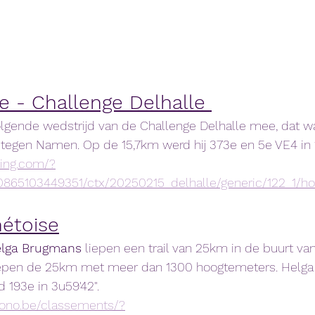
re - Challenge Delhalle 
olgende wedstrijd van de Challenge Delhalle mee, dat w
t tegen Namen. Op de 15,7km werd hij 373e en 5e VE4 in 1
ming.com/?
0865103449351/ctx/20250215_delhalle/generic/122_1/
nétoise
lga
Brugmans
 liepen een trail van 25km in de buurt van
iepen de 25km met meer dan 1300 hoogtemeters. Helga 
 193e in 3u59'42".
rono.be/classements/?