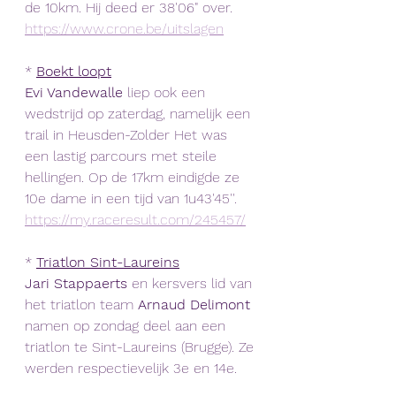
de 10km. Hij deed er 38'06" over.
https://www.crone.be/uitslagen
* 
Boekt loopt
Evi Vandewalle
 liep ook een 
wedstrijd op zaterdag, namelijk een 
trail in Heusden-Zolder Het was 
een lastig parcours met steile 
hellingen. Op de 17km eindigde ze 
10e dame in een tijd van 1u43'45''.
https://my.raceresult.com/245457/
* 
Triatlon Sint-Laureins
Jari Stappaerts
 en kersvers lid van 
het triatlon team 
Arnaud Delimont
namen op zondag deel aan een 
triatlon te Sint-Laureins (Brugge). Ze 
werden respectievelijk 3e en 14e. 