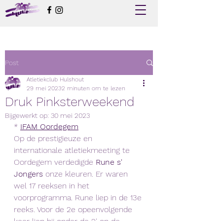
Post
Atletiekclub Hulshout
29 mei 2023
2 minuten om te lezen
Druk Pinksterweekend
Bijgewerkt op:
30 mei 2023
* 
IFAM Oordegem
Op de prestigieuze en 
internationale atletiekmeeting te 
Oordegem verdedigde 
Rune s' 
Jongers
 onze kleuren. Er waren 
wel 17 reeksen in het 
voorprogramma. Rune liep in de 13e 
reeks. Voor de 2e opeenvolgende 