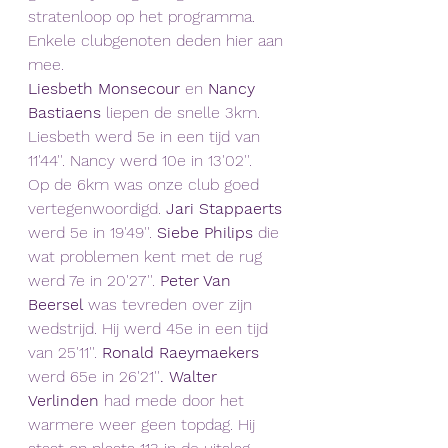
stratenloop op het programma. 
Enkele clubgenoten deden hier aan 
mee.
Liesbeth Monsecour
 en 
Nancy 
Bastiaens
 liepen de snelle 3km. 
Liesbeth werd 5e in een tijd van 
11'44''. Nancy werd 10e in 13'02''. 
Op de 6km was onze club goed 
vertegenwoordigd. 
Jari Stappaerts 
werd 5e in 19'49''. 
Siebe Philips 
die 
wat problemen kent met de rug 
werd 7e in 20'27''. 
Peter Van 
Beersel
 was tevreden over zijn 
wedstrijd. Hij werd 45e in een tijd 
van 25'11''. 
Ronald Raeymaekers 
werd 65e in 26'21''
.
Walter 
Verlinden 
had mede door het 
warmere weer geen topdag. Hij 