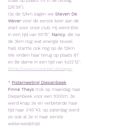
staat op plaats 113 in de uitslag 
(28'39'').
Op de 12km zagen we
 Steven De 
Wever
 voor de eerste keer aan de 
start voor onze club. Hij werd 65e 
in een tijd van 55'15''. 
Nancy
, die na 
de 3km nog wat energie teveel 
had, startte ook nog op de 12km. 
We vinden haar terug op plaats 87 
en 8e dame in een tijd van 1u02'12''.
https://www.crone.be/uitslagen
* 
Pistemeeting Diepenbeek
Finne Theys 
trok op maandag naar 
Diepenbeek voor een 1000m. Ze 
werd knap 3e en verbeterde haar 
tijd naar 3'45''43. op zaterdag werd 
ze ook al 3e in haar eerste 
wielerwedstrijd. 