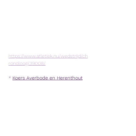
https://www.atletiek.nu/wedstrijd/ch
ronoloog/39008/
* 
Koers Averbode en Herenthout
Onze jeugdatleet Wannes De Vries 
die ook aangesloten is bij een 
wielerclub reed dit weekend 2 
wielerwedstrijden. In Averbode 
werd hij 7e. Op maandag reed hij 
nog eens mee en werd hij 17e.
https://cycling.vlaanderen/competitie