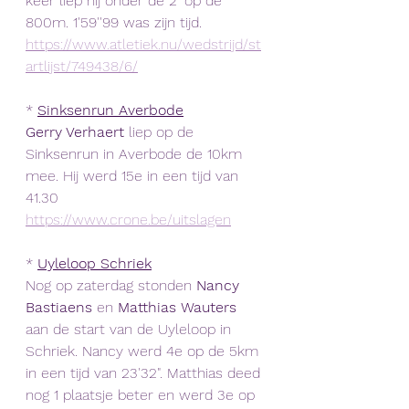
keer liep hij onder de 2' op de 
800m. 1'59''99 was zijn tijd.
https://www.atletiek.nu/wedstrijd/st
artlijst/749438/6/
* 
Sinksenrun Averbode
Gerry Verhaert
 liep op de 
Sinksenrun in Averbode de 10km 
mee. Hij werd 15e in een tijd van 
41.30
https://www.crone.be/uitslagen
* 
Uyleloop Schriek
Nog op zaterdag stonden 
Nancy 
Bastiaens
 en 
Matthias Wauters
aan de start van de Uyleloop in 
Schriek. Nancy werd 4e op de 5km 
in een tijd van 23'32". Matthias deed 
nog 1 plaatsje beter en werd 3e op 