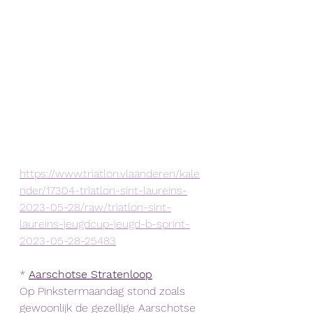
https://www.triatlon.vlaanderen/kale
nder/17304-triatlon-sint-laureins-
2023-05-28/raw/triatlon-sint-
laureins-jeugdcup-jeugd-b-sprint-
2023-05-28-25483
* 
Aarschotse Stratenloop
Op Pinkstermaandag stond zoals 
gewoonlijk de gezellige Aarschotse 