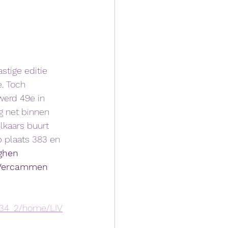
tige editie 
. Toch 
werd 49e in 
g net binnen 
lkaars buurt 
 plaats 383 en 
ghen 
Vercammen 
034_2/home/LIV