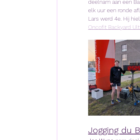
deelnam aan een Back
elk uur een ronde af
Lars werd 4e. Hij hie
Oncofit Backyard Ult
Jogging du B