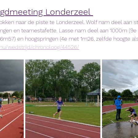
gdmeeting Londerzeel 
rokken naar de piste te Londerzeel. Wolf nam deel aan s
ingen en teamestafette. Lasse nam deel aan 1000m (9e in
6m57) en hoogspringen (4e met 1m26, zelfde hoogte als 
.nu/wedstrijd/chronoloog/44526/