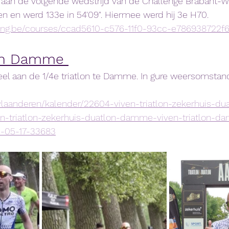
aan de volgende wedstrijd van de Challenge Brabant-Wal
n en werd 133e in 54'09". Hiermee werd hij 3e H70. 
ming.be/courses/ccad5610-c576-11f0-93cc-e786938722f
lon Damme 
el aan de 1/4e triatlon te Damme. In gure weersomsta
n.vlaanderen/kalender/22604-viven-triatlon-zekerhuis-
en-triatlon-zekerhuis-duatlon-damme-viven-triatlon-d
-05-17-33683