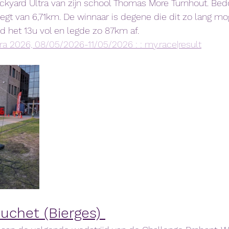
yard Ultra van zijn school Thomas More Turnhout. Bedoe
legt van 6,71km. De winnaar is degene die dit zo lang mog
ld het 13u vol en legde zo 87km af.
ra 2026, 08/05/2026-11/05/2026 : : my.race|result
uchet (Bierges) 