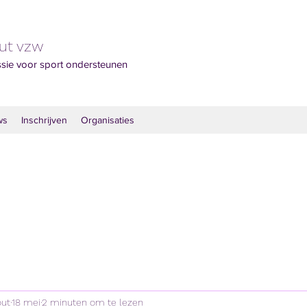
out vzw
ssie voor sport ondersteunen
ws
Inschrijven
Organisaties
out
18 mei
2 minuten om te lezen