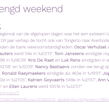
lengd weekend
t
egenval van de afgelopen dagen was het een extreem las
 Dit jaar verliep de tocht ook van Tongerlo naar Averbode
leden de barre weersomstandigheden. 
Oscar Verhulsel 
auters
 werd 54e in 1u03'13". 
Tom Janssens 
eindigde no
8 in 1u06'39". 
Kris De Raet 
en 
Luk Rens 
eindigden in e
12'08" en 1u12'09". 
Nancy Bastiaens 
vonden we terug op
. 
Ronald Raeymaekers 
eindigde als 463e in 1u19'51". 
Jo
2e in 1u21'05", 
Katrien Goyvaerts 
549e in 1u21'57", 
Ann 
" en 
Ellen
Laurens
 werd 1057e in 1u32’07”.
ming.com/?
7018475618196/ctx/20260514_abdijentocht/generic/199