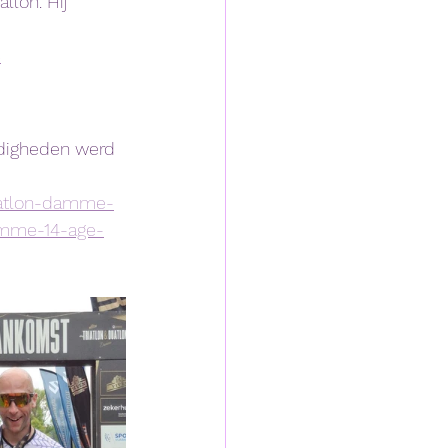
lon. Hij 
6
ndigheden werd 
duatlon-damme-
amme-14-age-