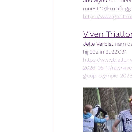
Jos Wyns 
nam deel 
moest 10,1km aflegge
https://www.goalti
Viven Triat
Jelle Verbist 
nam de
hij 99e in 2u22'03".
https://www.triatlo
2026-05-17/raw/viv
group-olympic-2026