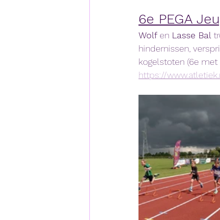
6e PEGA Jeu
Wolf 
en 
Lasse Bal 
t
hindernissen, verspr
kogelstoten (6e met 
https://www.atletiek