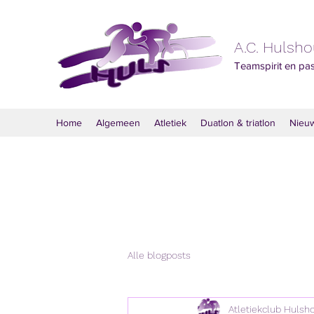
A.C. Hulsh
Teamspirit en pa
Home
Algemeen
Atletiek
Duatlon & triatlon
Nieu
Alle blogposts
Atletiekclub Hulsh