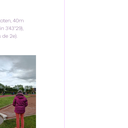
toten, 40m 
 3'43"29), 
de 2e). 