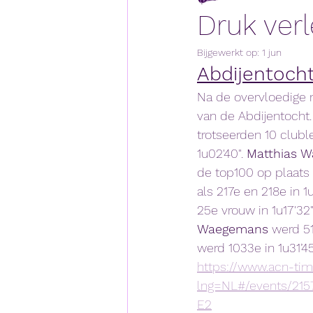
Druk ver
Bijgewerkt op:
1 jun
Abdijentoch
Na de overvloedige r
van de Abdijentocht.
trotseerden 10 club
1u02'40". 
Matthias W
de top100 op plaats 9
als 217e en 218e in 1u
25e vrouw in 1u17'32"
Waegemans
 werd 51
werd 1033e in 1u31’45
https://www.acn-ti
lng=NL#/events/215
E2