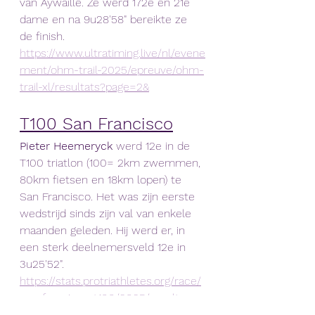
van Aywaille. Ze werd 172e en 21e 
dame en na 9u28'58" bereikte ze 
de finish.
https://www.ultratiming.live/nl/evene
ment/ohm-trail-2025/epreuve/ohm-
trail-xl/resultats?page=2&
T100 San Francisco
Pieter Heemeryck
 werd 12e in de 
T100 triatlon (100= 2km zwemmen, 
80km fietsen en 18km lopen) te 
San Francisco. Het was zijn eerste 
wedstrijd sinds zijn val van enkele 
maanden geleden. Hij werd er, in 
een sterk deelnemersveld 12e in 
3u25'52". 
https://stats.protriathletes.org/race/
san-francisco-t100/2025/results