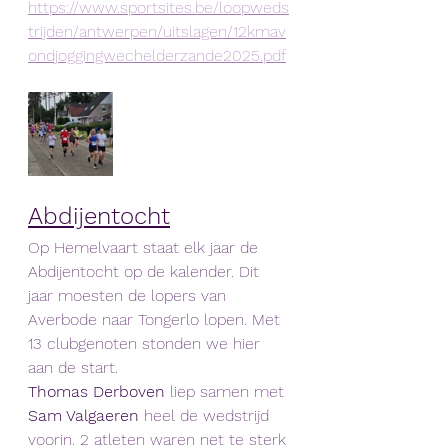
https://www.sportsites.be/loopweds
trijden/antwerpen/uitslagen/12kmav
ondjoggingwechelderzande2025.pdf
Abdijentocht
Op Hemelvaart staat elk jaar de 
Abdijentocht op de kalender. Dit 
jaar moesten de lopers van 
Averbode naar Tongerlo lopen. Met 
13 clubgenoten stonden we hier 
aan de start.
Thomas Derboven
 liep samen met 
Sam Valgaeren
 heel de wedstrijd 
voorin. 2 atleten waren net te sterk 