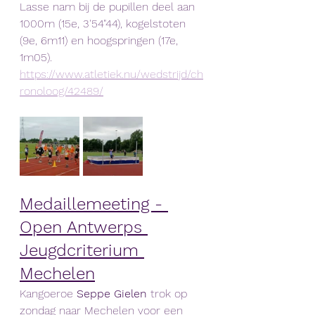
Lasse nam bij de pupillen deel aan 
1000m (15e, 3'54"44), kogelstoten 
(9e, 6m11) en hoogspringen (17e, 
1m05).
https://www.atletiek.nu/wedstrijd/ch
ronoloog/42489/
Medaillemeeting - 
Open Antwerps 
Jeugdcriterium 
Mechelen
Kangoeroe 
Seppe Gielen
 trok op 
zondag naar Mechelen voor een 