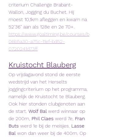
criterium Challenge Brabant-
Wallon, Jogging du Buchet. Hij 
moest 10,1km afleggen en kwam na 
52'36" aan als 128e en 2e 70+.
https://www.goaltiming.be/courses/b
06b5a30-a75c-11ef-bd52-
0720241d73ff
Kruistocht Blauberg
Op vrijdagavond stond de eerste 
wedstrijd van het Herselts 
joggingcriterium op het programma, 
namelijk de Kruistocht te Blauberg. 
Ook hier stonden clubgenoten aan 
de start. 
Wolf Bal 
werd winnaar op 
de 200m, 
Phil Claes
 werd 7e, 
Fran 
Buts
 werd 1e bij de meisjes. 
Lasse 
Bal
 won dan weer bij de 400m. Op 