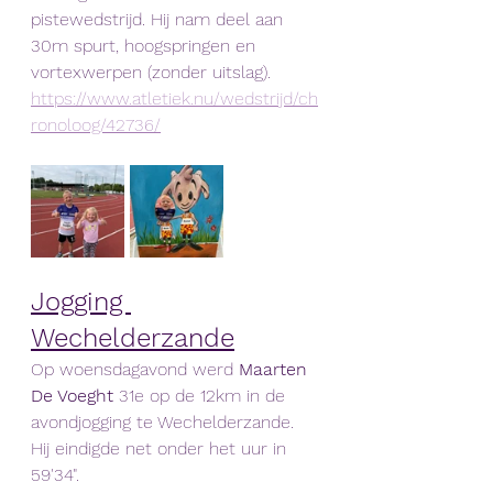
pistewedstrijd. Hij nam deel aan 
30m spurt, hoogspringen en 
vortexwerpen (zonder uitslag). 
https://www.atletiek.nu/wedstrijd/ch
ronoloog/42736/
Jogging 
Wechelderzande
Op woensdagavond werd 
Maarten 
De Voeght
 31e op de 12km in de 
avondjogging te Wechelderzande. 
Hij eindigde net onder het uur in 
59'34".