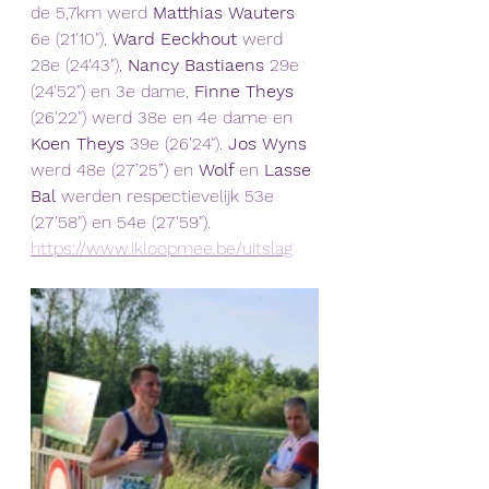
de 5,7km werd 
Matthias Wauters
6e (21'10"), 
Ward Eeckhout
 werd 
28e (24'43"), 
Nancy Bastiaens
 29e 
(24'52") en 3e dame, 
Finne Theys 
(26'22") werd 38e en 4e dame en 
Koen Theys
 39e (26'24"). 
Jos
Wyns
werd 48e (27’25”) en 
Wolf 
en 
Lasse 
Bal
 werden respectievelijk 53e 
(27'58") en 54e (27'59"). 
https://www.ikloopmee.be/uitslag