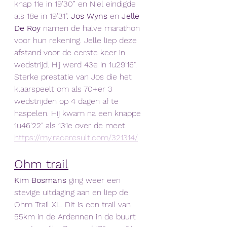
knap 11e in 19’30” en Niel eindigde 
als 18e in 19'31". 
Jos Wyns
 en 
Jelle 
De Roy 
namen de halve marathon 
voor hun rekening. Jelle liep deze 
afstand voor de eerste keer in 
wedstrijd. Hij werd 43e in 1u29'16". 
Sterke prestatie van Jos die het 
klaarspeelt om als 70+er 3 
wedstrijden op 4 dagen af te 
haspelen. Hij kwam na een knappe 
1u46'22" als 131e over de meet.
https://my.raceresult.com/321314/
Ohm trail
Kim Bosmans 
ging weer een 
stevige uitdaging aan en liep de 
Ohm Trail XL. Dit is een trail van 
55km in de Ardennen in de buurt 