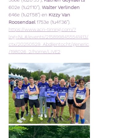
602e (1u21'10"), 
Walter Verlinden
646e (1u21'58") en 
Kizzy Van 
Roosendael 
1753e (1u41'36").
https://www.acn-timing.com/?
lng=NL#/events/2158998455541413/
ctx/20250529_Abdijentocht/generic
/198026_2/home/LIVE2