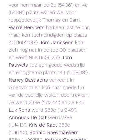
voor hen maar de 3e (54'36") en 4e 
(54'39") plaats waren wel voor 
respectievelijk Thomas en Sam. 
Warre Bervoets
 had een lastige dag 
maar kon toch eindigden op plaats 
40 (1u02'00"). 
Tom Janssens 
kon 
zich nog net in de top100 plaatsen 
en werd 95e (1u06'25"). 
Tom 
Pauwels
 liep een goede wedstrijd 
en eindigde op plaats 143 (1u08'38"). 
Nancy Bastiaens
 verkeert in 
bloedvorm en kon haar goede lijn 
van de voorbije weken doortrekken. 
Ze werd 239e (1u12'44") en 2e F45. 
Luk Rens
 werd 269e (1u13'49"), 
Annouck De Cat 
werd 278e 
(1u14'13"), 
Kris de Raet 
358e 
(1u16'10"), 
Ronald Raeymaekers
586e (1u20'55"), 
Katrien Goyvaerts 