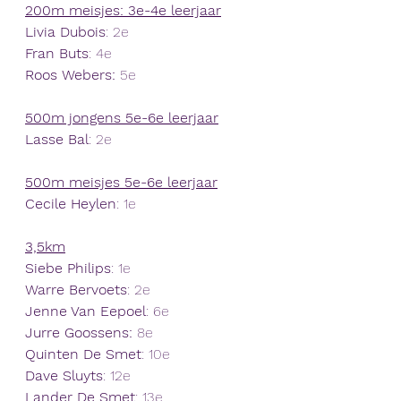
200m meisjes: 3e-4e leerjaar
Livia Dubois
: 2e
Fran Buts
: 4e
Roos Webers:
 5e
500m jongens 5e-6e leerjaar
Lasse Bal
: 2e
500m meisjes 5e-6e leerjaar
Cecile Heylen
: 1e
3,5km
Siebe Philips
: 1e
Warre Bervoets
: 2e
Jenne Van Eepoel
: 6e
Jurre Goossens:
 8e
Quinten De Smet
: 10e
Dave Sluyts
: 12e
Lander De Smet
: 13e