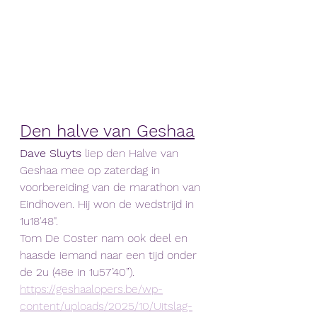
Den halve van Geshaa
Dave Sluyts 
liep den Halve van 
Geshaa mee op zaterdag in 
voorbereiding van de marathon van 
Eindhoven. Hij won de wedstrijd in 
1u18'48".
Tom De Coster nam ook deel en 
haasde iemand naar een tijd onder 
de 2u (48e in 1u57’40”).
https://geshaalopers.be/wp-
content/uploads/2025/10/Uitslag-