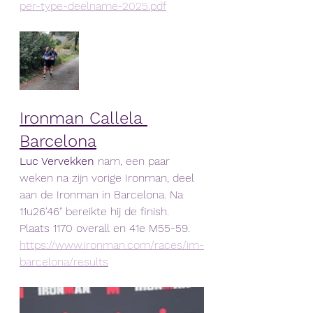
per-type-deelname-2025.pdf
Ironman Callela 
Barcelona
Luc Vervekken 
nam, een paar 
weken na zijn vorige Ironman, deel 
aan de Ironman in Barcelona. Na 
11u26'46" bereikte hij de finish. 
Plaats 1170 overall en 41e M55-59.
https://www.ironman.com/races/im-
barcelona/results