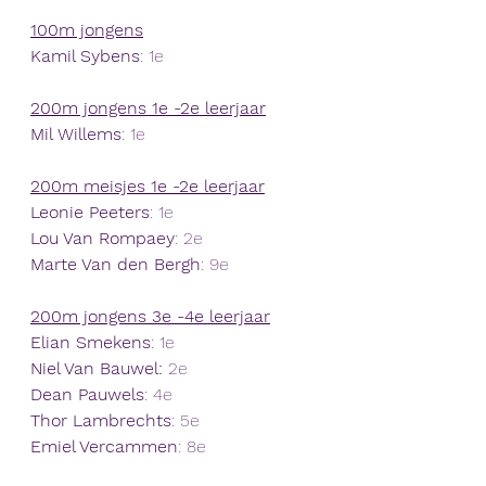
100m jongens
Kamil Sybens
: 1e
200m jongens 1e -2e leerjaar
Mil Willems
: 1e
200m meisjes 1e -2e leerjaar
Leonie Peeters
: 1e
Lou Van Rompaey
: 2e
Marte Van den Bergh
: 9e
200m jongens 3e -4e leerjaar
Elian Smekens
: 1e
Niel Van Bauwel:
 2e
Dean Pauwels
: 4e
Thor Lambrechts
: 5e
Emiel Vercammen
: 8e