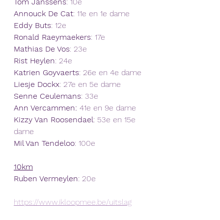
Tom Janssens
: 10e
Annouck De Cat
: 11e en 1e dame
Eddy Buts
: 12e
Ronald Raeymaekers
: 17e
Mathias De Vos
: 23e
Rist Heylen
: 24e
Katrien Goyvaerts
: 26e en 4e dame
Liesje Dockx
: 27e en 5e dame
Senne Ceulemans
: 33e 
Ann Vercammen: 
41e en 9e dame
Kizzy Van Roosendael
: 53e en 15e 
dame
Mil Van Tendeloo
: 100e
10km
Ruben Vermeylen
: 20e
https://www.ikloopmee.be/uitslag