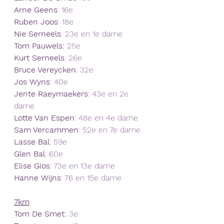
Arne Geens
: 16e
Ruben Joos
: 18e
Nie Serneels
: 23e en 1e dame
Tom Pauwels:
 25e
Kurt Serneels
: 26e
Bruce Vereycken
: 32e
Jos Wyns
: 40e
Jente Raeymaekers
: 43e en 2e 
dame
Lotte Van Espen
: 48e en 4e dame
Sam Vercammen
: 52e en 7e dame
Lasse Bal
: 59e
Glen Bal
: 60e
Elise Gios
: 73e en 13e dame
Hanne Wijns
: 76 en 15e dame
7km
Tom De Smet: 
3e