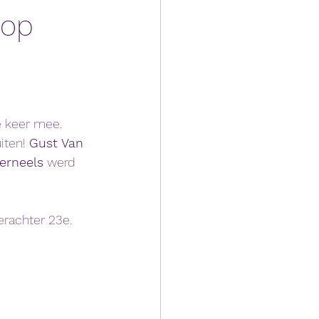
oop
e keer mee. 
iten! 
Gust Van 
erneels
 werd 
erachter 23e. 