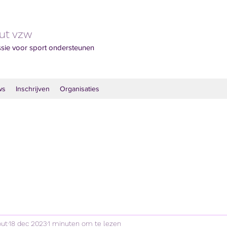
out vzw
ssie voor sport ondersteunen
ws
Inschrijven
Organisaties
out
18 dec 2023
1 minuten om te lezen