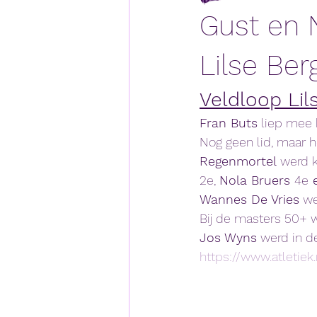
Gust en 
Lilse Ber
Veldloop Lil
Fran Buts
 liep mee 
Nog geen lid, maar h
Regenmortel 
werd k
2e, 
Nola Bruers 
4e
 
Wannes De Vries
 we
Bij de masters 50+ 
Jos Wyns
 werd in d
https://www.atletie