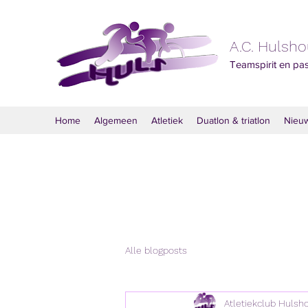
A.C. Hulsh
Teamspirit en pa
Home
Algemeen
Atletiek
Duatlon & triatlon
Nieu
Alle blogposts
Atletiekclub Hulsh