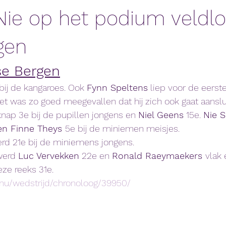
Nie op het podium veldl
gen
se Bergen
bij de kangaroes. Ook 
Fynn Speltens
 liep voor de eerst
et was zo goed meegevallen dat hij zich ook gaat aanslu
nap 3e bij de pupillen jongens en 
Niel Geens
 15e. 
Nie S
en Finne Theys 
5e bij de miniemen meisjes. 
rd 21e bij de miniemens jongens. 
werd 
Luc Vervekken
 22e en 
Ronald Raeymaekers 
vlak 
eze reeks 31e. 
k.nu/wedstrijd/chronoloog/39950/