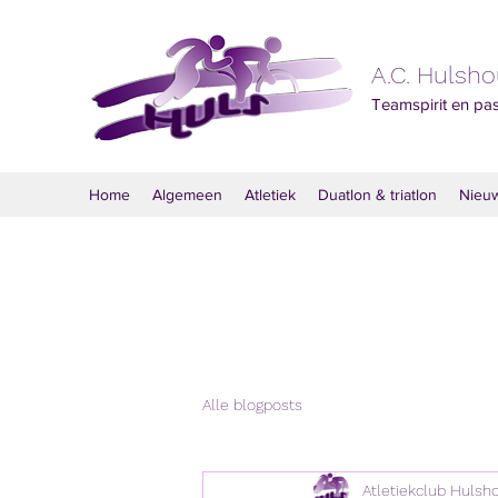
A.C. Hulsh
Teamspirit en pa
Home
Algemeen
Atletiek
Duatlon & triatlon
Nieu
Alle blogposts
Atletiekclub Hulsh