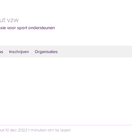
out vzw
ssie voor sport ondersteunen
ws
Inschrijven
Organisaties
out
10 dec 2022
1 minuten om te lezen