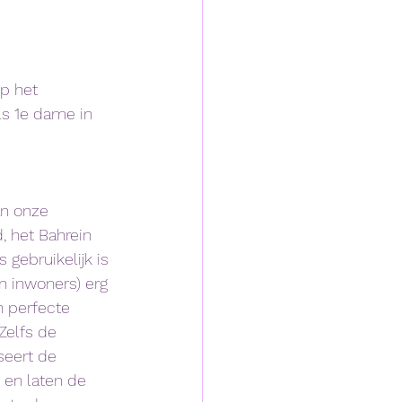
p het 
ls 1e dame in 
an onze 
, het Bahrein 
gebruikelijk is 
en inwoners) erg 
n perfecte 
Zelfs de 
seert de 
 en laten de 