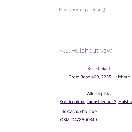
Plaats een opmerking...
Heel wat loopwedstrijden en
triatlons met winst voor Jari
A.C. Hulshout vzw
Secretariaat:
Grote Baan 469, 2235 Hulshout
Atletiekpiste:
Sportcentrum, Industriepark 3, Hulsho
info@achulshout.be
GSM: 0478600349