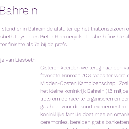
Bahrein
stond er in Bahrein de afsluiter op het triatlonseizoen o
beth Leysen en Pieter Heemeryck.  Liesbeth finishte a
er finishte als 7e bij de profs. 
gje van Liesbeth:
Gisteren keerden we terug naar een v
favoriete Ironman 70.3 races ter wereld
Midden-Oosten Kampioenschap.  Zoals 
het kleine koninkrijk Bahrein (1,5 miljo
trots om de race te organiseren en ee
gastheer voor dit soort evenementen. 
koninklijke familie doet mee en organi
ceremonies, bereiden gratis banketten