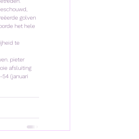
betreden.
beschouwd, 
reëerde golven 
orde het hele 
jheid te 
en. pieter 
e afsluiting 
-54 (januari 