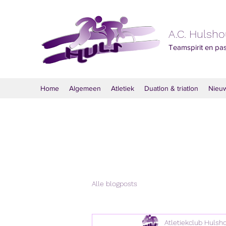
A.C. Hulsh
Teamspirit en pa
Home
Algemeen
Atletiek
Duatlon & triatlon
Nieu
Alle blogposts
Atletiekclub Hulsh