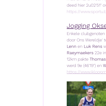
deed hier 2u02'51" o
https://www.sportu
Jogging Okse
Enkele clubgenoten 
door Ons Wereldje' t
Lenn
 en
 Luk Rens
 
Raeymaekers
 22e in
12km pakte 
Thomas
werd 9e (46'19") en 
W
https://www.ikloopm