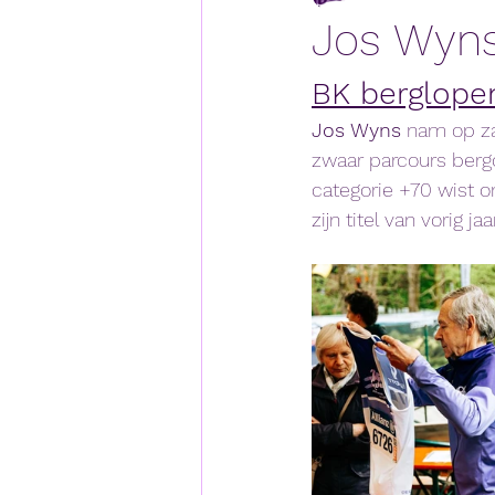
Jos Wyns
BK berglope
Jos Wyns
 nam op za
zwaar parcours berg
categorie +70 wist 
zijn titel van vorig jaar