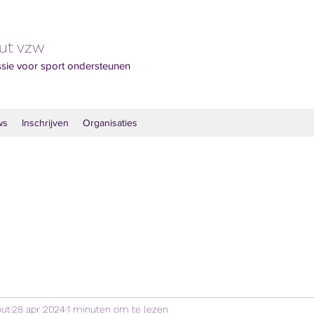
out vzw
ssie voor sport ondersteunen
ws
Inschrijven
Organisaties
out
28 apr 2024
1 minuten om te lezen