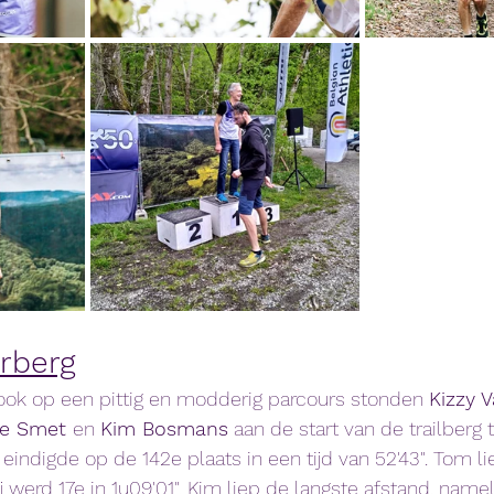
erberg
ook op een pittig en modderig parcours stonden 
Kizzy V
e Smet 
en 
Kim Bosmans
 aan de start van de trailberg 
 eindigde op de 142e plaats in een tijd van 52'43". Tom l
werd 17e in 1u09'01". Kim liep de langste afstand, namel