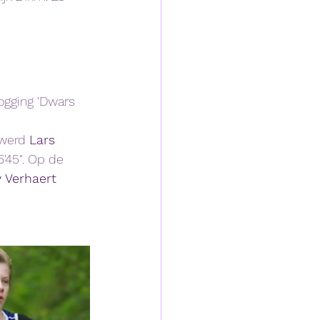
gging 'Dwars 
werd 
Lars 
6'45". Op de 
 Verhaert