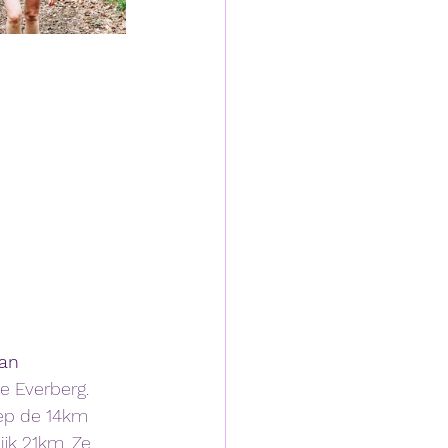
an 
te Everberg. 
iep de 14km 
ijk 21km. Ze 