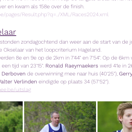
ver en kwam als 158e over de finish. 
.be/pages/Result.php?q=../XML/Races2024.xml
laar
stonden zondagochtend dan weer aan de start van de jo
e Okselaar van het loopcriterium Hageland. 
werden 8e en 9e op de 2km in 7'44" en 7'54". Op de 6km 
 een tijd van 23'15". 
Ronald Raeymaekers 
werd 41e in 2
 Derboven
 de overwinning mee naar huis (40'25"), 
Gerry
alter Verlinden
 eindigde op plaats 34 (57'52").
ee.be/uitslag