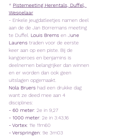
* 
Pistemeeting Herentals, Duffel, 
Wespelaar
- Enkele jeugdatleetjes namen deel 
aan de de Jan Borremans meeting 
te Duffel. 
Louis Brems
 en J
une 
Laurens
 traden voor de eerste 
keer aan op een piste. Bij de 
kangoeroes en benjamins is 
deelnemen belangrijker dan winnen 
en er worden dan ook geen 
uitslagen opgemaakt.  
Nola Bruers
 had een drukke dag 
want ze deed mee aan 4 
disciplines: 
- 60 meter
: 2e in 9,27
- 1000 meter
: 2e in 3:43,16
- Vortex
: 11e 11m60
- Verspringen
: 9e 3m03