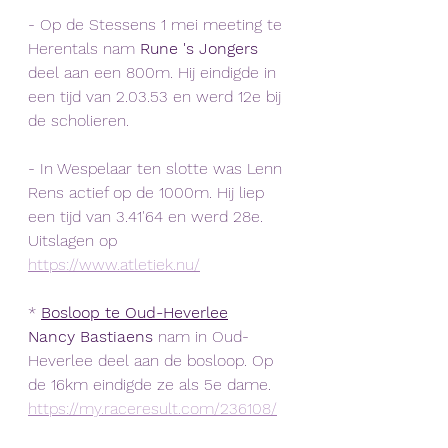
- Op de Stessens 1 mei meeting te 
Herentals nam 
Rune 's Jongers
deel aan een 800m. Hij eindigde in 
een tijd van 2.03.53 en werd 12e bij 
de scholieren.
- In Wespelaar ten slotte was Lenn 
Rens actief op de 1000m. Hij liep 
een tijd van 3.41'64 en werd 28e.
Uitslagen op 
https://www.atletiek.nu/
* 
Bosloop te Oud-Heverlee
Nancy Bastiaens
 nam in Oud-
Heverlee deel aan de bosloop. Op 
de 16km eindigde ze als 5e dame. 
https://my.raceresult.com/236108/