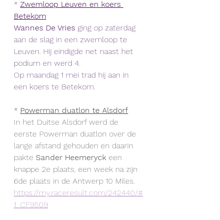
* 
Zwemloop Leuven en koers 
Betekom
Wannes De Vries
 ging op zaterdag 
aan de slag in een zwemloop te 
Leuven. Hij eindigde net naast het 
podium en werd 4. 
Op maandag 1 mei trad hij aan in 
een koers te Betekom.
* 
Powerman duatlon te Alsdorf
In het Duitse Alsdorf werd de 
eerste Powerman duatlon over de 
lange afstand gehouden en daarin 
pakte 
Sander Heemeryck
 een 
knappe 2e plaats, een week na zijn 
6de plaats in de Antwerp 10 Miles.
https://my.raceresult.com/242440/#
1_CF9509