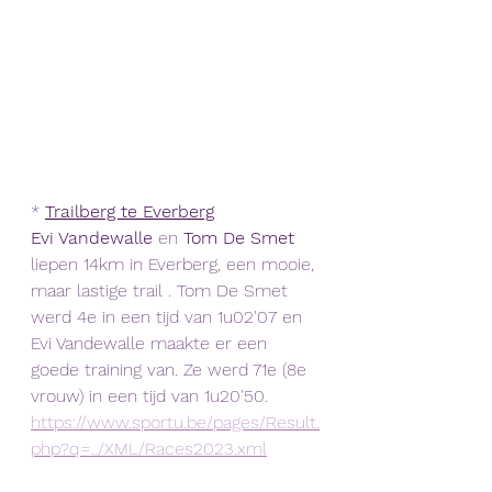
* 
Trailberg te Everberg
Evi Vandewalle
 en 
Tom De Smet
liepen 14km in Everberg, een mooie, 
maar lastige trail . Tom De Smet 
werd 4e in een tijd van 1u02'07 en 
Evi Vandewalle maakte er een 
goede training van. Ze werd 71e (8e 
vrouw) in een tijd van 1u20'50.
https://www.sportu.be/pages/Result.
php?q=../XML/Races2023.xml