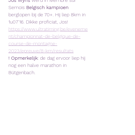
Jos Wyns
 werd in Membre sur 
Semois 
Belgisch kampioen
berglopen bij de 70+. Hij liep 8km in 
1u07'16. Dikke proficiat, Jos!
https://www.ultratiming.be/eveneme
nt/championnat-de-belgique-de-
course-de-montagne-
2023/epreuve/8-km/resultats
! Opmerkelijk
: de dag ervoor liep hij 
nog een halve marathon in 
Bütgenbach.