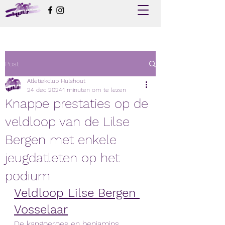
Post
Atletiekclub Hulshout
24 dec 2024
1 minuten om te lezen
Knappe prestaties op de
veldloop van de Lilse
Bergen met enkele
jeugdatleten op het
podium
Veldloop Lilse Bergen 
Vosselaar
De kangoeroes en benjamins 