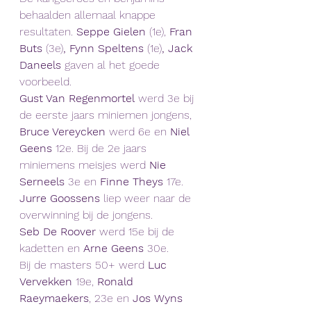
behaalden allemaal knappe 
resultaten.
 Seppe Gielen 
(1e), 
Fran 
Buts 
(3e)
, Fynn Speltens 
(1e)
, Jack 
Daneels
 gaven al het goede 
voorbeeld.
Gust Van Regenmortel
 werd 3e bij 
de eerste jaars miniemen jongens, 
Bruce Vereycken
 werd 6e en 
Niel 
Geens
 12e. Bij de 2e jaars 
miniemens meisjes werd 
Nie 
Serneels 
3e en
 Finne Theys 
17e. 
Jurre Goossens
 liep weer naar de 
overwinning bij de jongens. 
Seb De Roover 
werd 15e bij de 
kadetten en 
Arne Geens
 30e. 
Bij de masters 50+ werd 
Luc 
Vervekken
 19e, 
Ronald 
Raeymaekers
, 23e en 
Jos Wyns 