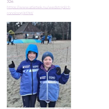
32e. 
https://www.atletiek.nu/wedstrijd/ch
ronoloog/41741/