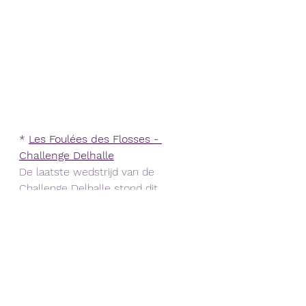
* 
Les Foulées des Flosses - 
Challenge Delhalle
De laatste wedstrijd van de 
Challenge Delhalle stond dit 
weekend op de kalender. 
Jos Wyns 
stond hier dus nog aan de start. Hij 
werd 2e in zijn categorie +70 op 
15,7km in een tijd van 1u20'16". In 
totaal vonden we hem terug op de 
172e plaats. In het algemene 
klassement zal hij ook op de 2e 