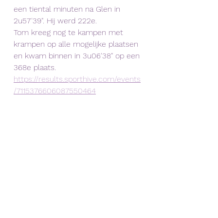
een tiental minuten na Glen in 
2u57'39". Hij werd 222e. 
Tom kreeg nog te kampen met 
krampen op alle mogelijke plaatsen 
en kwam binnen in 3u06'38" op een 
368e plaats.
https://results.sporthive.com/events
/7115376606087550464