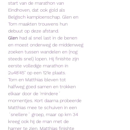
start van de marathon van 
Eindhoven, dat ook gold als 
Belgisch kampioenschap. Glen en 
Tom maakten trouwens hun 
debuut op deze afstand.
Glen 
had al snel last in de benen 
en moest onderweg de middenweg 
zoeken tussen wandelen en (nog 
steeds snel) lopen. Hij finishte zijn 
eerste volledige marathon in 
2u48'45" op een 121e plaats. 
Tom en Matthias bleven tot 
halfweg goed samen en trokken 
elkaar door de 'mindere´ 
momentjes. Kort daarna probeerde 
Matthias mee te schuiven in een 
´snellere´ groep, maar op km 34 
kreeg ook hij de man met de 
hamer te zien. Matthias finishte 