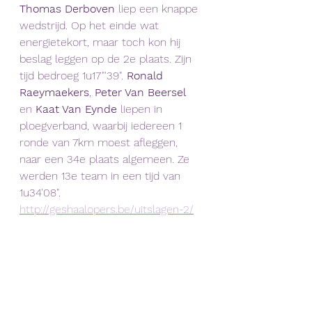
Thomas Derboven
 liep een knappe 
wedstrijd. Op het einde wat 
energietekort, maar toch kon hij 
beslag leggen op de 2e plaats. Zijn 
tijd bedroeg 1u17"'39". 
Ronald 
Raeymaekers
, 
Peter Van Beersel
en 
Kaat Van Eynde
 liepen in 
ploegverband, waarbij iedereen 1 
ronde van 7km moest afleggen, 
naar een 34e plaats algemeen. Ze 
werden 13e team in een tijd van 
1u34'08".
http://geshaalopers.be/uitslagen-2/