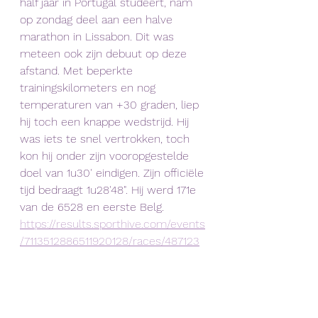
half jaar in Portugal studeert, nam 
op zondag deel aan een halve 
marathon in Lissabon. Dit was 
meteen ook zijn debuut op deze 
afstand. Met beperkte 
trainingskilometers en nog 
temperaturen van +30 graden, liep 
hij toch een knappe wedstrijd. Hij 
was iets te snel vertrokken, toch 
kon hij onder zijn vooropgestelde 
doel van 1u30' eindigen. Zijn officiële 
tijd bedraagt 1u28'48". Hij werd 171e 
van de 6528 en eerste Belg. 
https://results.sporthive.com/events
/7113512886511920128/races/487123