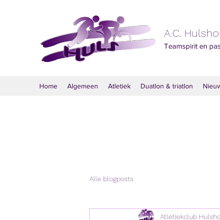
A.C. Hulsh
Teamspirit en pa
Home
Algemeen
Atletiek
Duatlon & triatlon
Nieu
Alle blogposts
Atletiekclub Hulsh