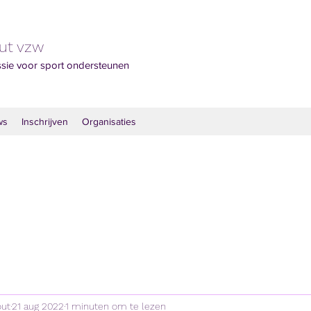
out vzw
ssie voor sport ondersteunen
ws
Inschrijven
Organisaties
out
21 aug 2022
1 minuten om te lezen