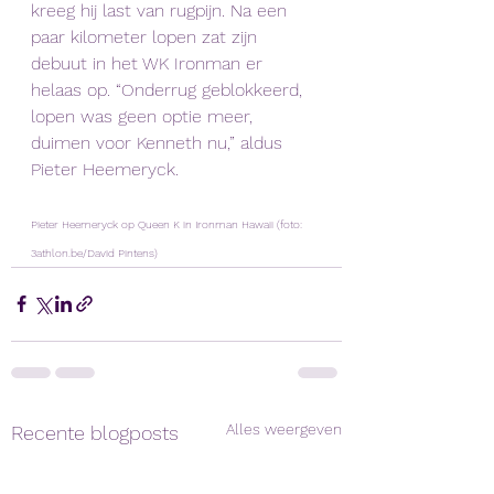
kreeg hij last van rugpijn. Na een 
paar kilometer lopen zat zijn 
debuut in het WK Ironman er 
helaas op. “Onderrug geblokkeerd, 
lopen was geen optie meer, 
duimen voor Kenneth nu,” aldus 
Pieter Heemeryck.
Pieter Heemeryck op Queen K in Ironman Hawaii (foto: 
3athlon.be/David Pintens)
Alles weergeven
Recente blogposts