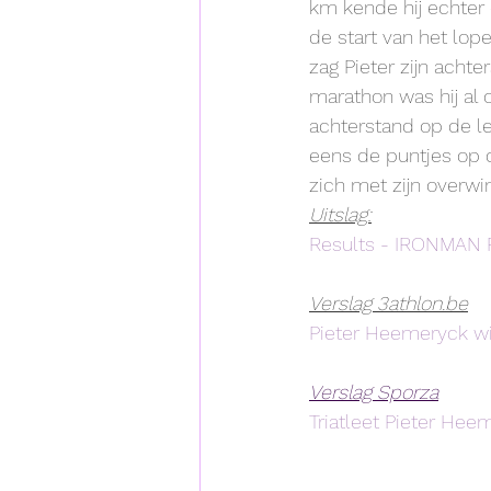
km kende hij echter 
de start van het lope
zag Pieter zijn acht
marathon was hij al o
achterstand op de le
eens de puntjes op d
zich met zijn overwi
Uitslag:
Results - IRONMAN P
Verslag 3athlon.be
Pieter Heemeryck wi
Verslag Sporza
Triatleet Pieter Hee