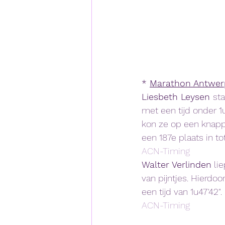
* 
Marathon Antwer
Liesbeth Leysen 
sta
met een tijd onder 1
kon ze op een knappe
een 187e plaats in tot
ACN-Timing
Walter Verlinden
 li
van pijntjes. Hierdo
een tijd van 1u47'42"
ACN-Timing