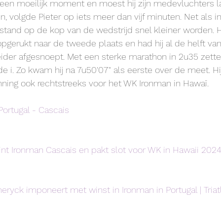
een moeilijk moment en moest hij zijn medevluchters lat
n, volgde Pieter op iets meer dan vijf minuten. Net als in
erstand op de kop van de wedstrijd snel kleiner worden.
pgerukt naar de tweede plaats en had hij al de helft van 
ider afgesnoept. Met een sterke marathon in 2u35 zette 
e i. Zo kwam hij na 7u50'07" als eerste over de meet. Hi
nning ook rechtstreeks voor het WK Ironman in Hawaï.
ortugal - Cascais
nt Ironman Cascais en pakt slot voor WK in Hawaii 2024
meryck imponeert met winst in Ironman in Portugal | Triat