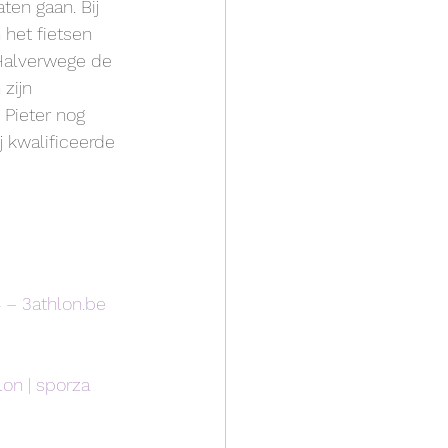
en gaan. Bij 
 het fietsen 
 Halverwege de 
zijn 
Pieter nog 
j kwalificeerde 
 – 3athlon.be
lon | sporza