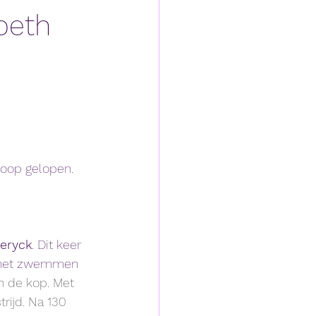
beth
oop gelopen. 
eryck
. Dit keer 
Na het zwemmen 
n de kop. Met 
rijd. Na 130 