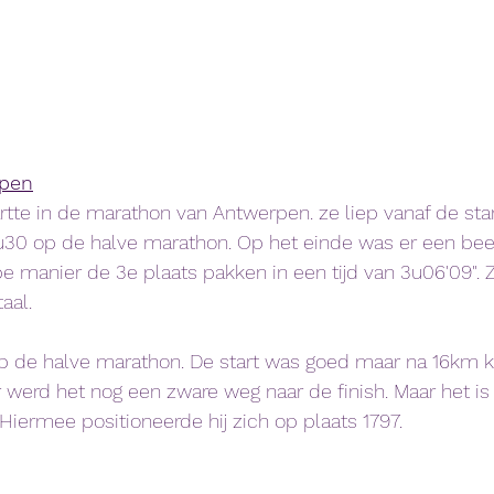
pen
rtte in de marathon van Antwerpen. ze liep vanaf de star
u30 op de halve marathon. Op het einde was er een beet
 manier de 3e plaats pakken in een tijd van 3u06'09". 
aal. 
ep de halve marathon. De start was goed maar na 16km kre
or werd het nog een zware weg naar de finish. Maar het is
. Hiermee positioneerde hij zich op plaats 1797.