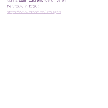
Mama 
Ellen Laurens
 werd 47e en 
11e vrouw in 10'20". 
https://www.crone.be/uitslagen