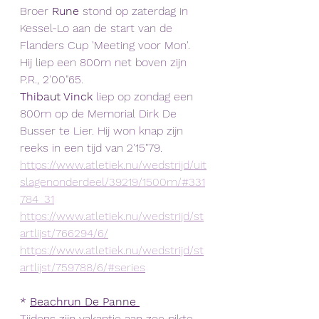
Broer 
Rune
 stond op zaterdag in 
Kessel-Lo aan de start van de 
Flanders Cup 'Meeting voor Mon'. 
Hij liep een 800m net boven zijn 
P.R., 2'00"65.
Thibaut Vinck
 liep op zondag een 
800m op de Memorial Dirk De 
Busser te Lier. Hij won knap zijn 
reeks in een tijd van 2'15"79.
https://www.atletiek.nu/wedstrijd/uit
slagenonderdeel/39219/1500m/#331
784_31
https://www.atletiek.nu/wedstrijd/st
artlijst/766294/6/
https://www.atletiek.nu/wedstrijd/st
artlijst/759788/6/#series
*
Beachrun De Panne 
Tijdens zijn vakantie aan zee pikte 