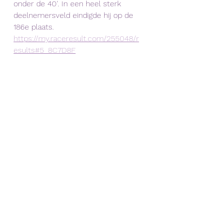
onder de 40'. In een heel sterk 
deelnemersveld eindigde hij op de 
186e plaats.
https://my.raceresult.com/255048/r
esults#5_8C7D8F