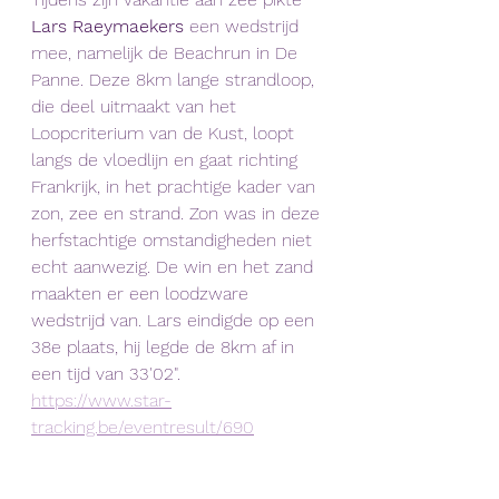
Lars Raeymaekers
 een wedstrijd 
mee, namelijk de Beachrun in De 
Panne
. Deze 8km lange strandloop, 
die deel uitmaakt van het 
Loopcriterium van de Kust, loopt 
langs de vloedlijn en gaat richting 
Frankrijk, in het prachtige kader van 
zon, zee en strand. Zon was in deze 
herfstachtige omstandigheden niet 
echt aanwezig. De win en het zand 
maakten er een loodzware 
wedstrijd van. Lars eindigde op een 
38e plaats, hij legde de 8km af in 
een tijd van 33'02".
https://www.star-
tracking.be/eventresult/690