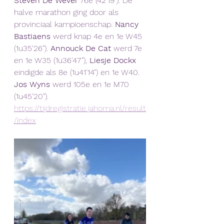
Steven De Wever
 76e (42'19"). De 
halve marathon ging door als 
provinciaal kampioenschap. 
Nancy 
Bastiaens
 werd knap 4e en 1e W45 
(1u35'26").
 Annouck De Cat 
werd 7e 
en 1e W35 (1u36'47"), 
Liesje Dockx
eindigde als 8e (1u41'14") en 1e W40. 
Jos Wyns
 werd 105e en 1e M70 
(1u45'20"). 
https://tijdregistratie.jahoma.nl/result
/index