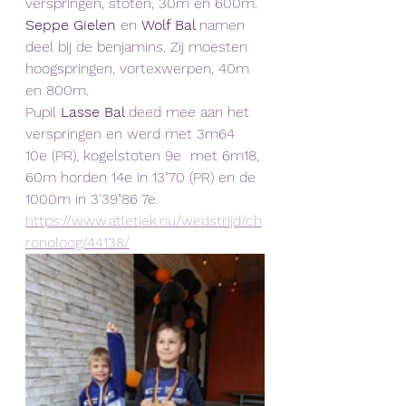
verspringen, stoten, 30m en 600m. 
Seppe Gielen
 en 
Wolf Bal 
namen 
deel bij de benjamins. Zij moesten 
hoogspringen, vortexwerpen, 40m 
en 800m. 
Pupil
 Lasse Bal 
deed mee aan het 
verspringen en werd met 3m64 
10e (PR), kogelstoten 9e  met 6m18, 
60m horden 14e in 13"70 (PR) en de 
1000m in 3'39"86 7e.
https://www.atletiek.nu/wedstrijd/ch
ronoloog/44138/