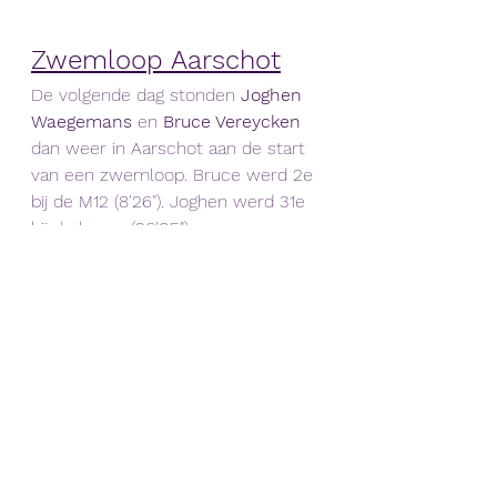
Zwemloop Aarschot
De volgende dag stonden 
Joghen 
Waegemans 
en
 Bruce Vereycken 
dan weer in Aarschot aan
de start 
van een zwemloop. Bruce werd 2e 
bij de M12 (8'26"). Joghen werd 31e 
bij de heren (36'05").
https://docs.google.com/spreadshee
ts/d/1LWAH0Xmgp19N2o_E-
USDRqwcQjF58XKk/edit?
gid=917466164#gid=917466164