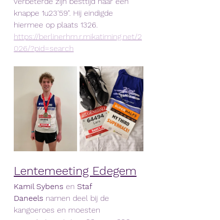
verbeterde zijn besttijd naar een 
knappe 1u23'59". Hij eindigde 
hiermee op plaats 1326.
https://berlinerhm.r.mikatiming.net/2
026/?pid=search
Lentemeeting Edegem
Kamil Sybens
 en 
Staf 
Daneels
 namen deel bij de 
kangoeroes en moesten 