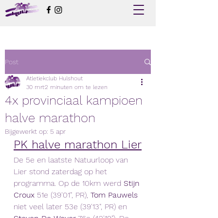
Post
Atletiekclub Hulshout
30 mrt
2 minuten om te lezen
4x provinciaal kampioen
halve marathon
Bijgewerkt op:
5 apr
PK halve marathon Lier
De 5e en laatste Natuurloop van 
Lier stond zaterdag op het 
programma. Op de 10km werd 
Stijn 
Croux 
51e (39'01", PR), 
Tom Pauwels
niet veel later 53e (39'13", PR) en 