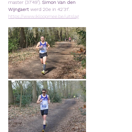
master (37'49"). 
Simon Van den 
Wijngaert
 werd 20e in 42'31".
https://www.ikloopmee.be/uitslag