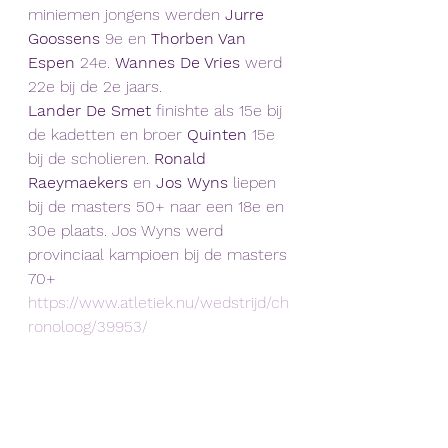
miniemen jongens werden 
Jurre 
Goossens
 9e en 
Thorben Van 
Espen
 24e. 
Wannes De Vries
 werd 
22e bij de 2e jaars. 
Lander De Smet 
finishte als 15e bij 
de kadetten en broer 
Quinten 
15e 
bij de scholieren. 
Ronald 
Raeymaekers
 en 
Jos Wyns
 liepen 
bij de masters 50+ naar een 18e en 
30e plaats. Jos Wyns werd 
provinciaal kampioen bij de masters 
70+
https://www.atletiek.nu/wedstrijd/ch
ronoloog/39953/