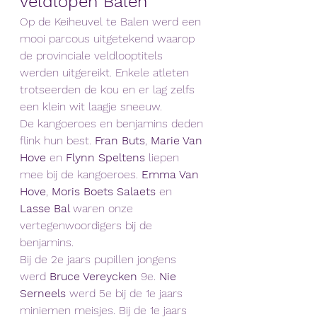
veldlopen Balen
Op de Keiheuvel te Balen werd een 
mooi parcous uitgetekend waarop 
de provinciale veldlooptitels 
werden uitgereikt. Enkele atleten 
trotseerden de kou en er lag zelfs 
een klein wit laagje sneeuw.
De kangoeroes en benjamins deden 
flink hun best. 
Fran Buts
, 
Marie Van 
Hove
 en 
Flynn Speltens
 liepen 
mee bij de kangoeroes. 
Emma Van 
Hove
, 
Moris Boets Salaets 
en 
Lasse Bal 
waren onze 
vertegenwoordigers bij de 
benjamins.
Bij de 2e jaars pupillen jongens 
werd 
Bruce Vereycken
 9e. 
Nie 
Serneels 
werd 5e bij de 1e jaars 
miniemen meisjes. Bij de 1e jaars 