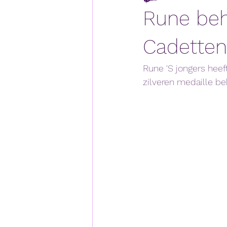
Rune beh
Cadetten
Rune 'S jongers hee
zilveren medaille b