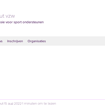
out vzw
ssie voor sport ondersteunen
ws
Inschrijven
Organisaties
out
15 aug 2022
1 minuten om te lezen