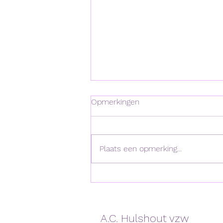
Opmerkingen
Plaats een opmerking...
Heel wat loopwedstrijden en
triatlons met winst voor Jari
A.C. Hulshout vzw