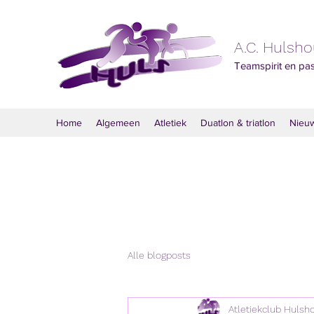
A.C. Hulsh
Teamspirit en pa
Home
Algemeen
Atletiek
Duatlon & triatlon
Nieu
Alle blogposts
Atletiekclub Hulsh