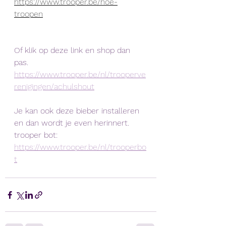
https://www.trooper.be/hoe-
troopen
Of klik op deze link en shop dan 
pas.  
https://www.trooper.be/nl/trooperve
renigingen/achulshout
Je kan ook deze bieber installeren 
en dan wordt je even herinnert. 
trooper bot:  
https://www.trooper.be/nl/trooperbo
t