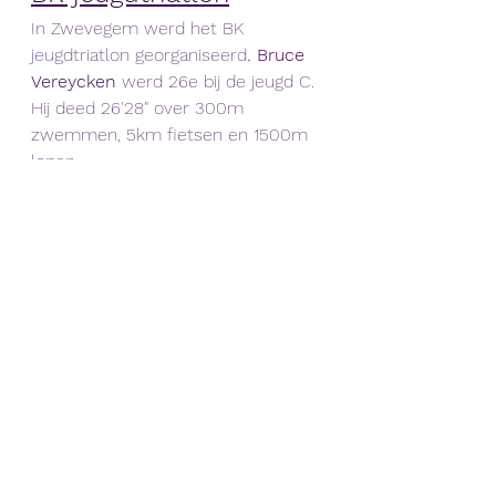
In
Zwevegem
werd
het
BK
jeugdtriatlon
georganiseerd
. Bruce 
Vereycken
 werd 26e bij de jeugd C. 
Hij deed 26'28" over 300m 
zwemmen, 5km fietsen en 1500m 
lopen.
Jari Stappaerts 
werd 14e en 9e bij 
de junioren in 1u00'46" (750m 
zwemmen, 20km fietsen, 5km 
lopen).
https://www.triatlon.vlaanderen/kale
nder/23568-bk-jeugdtriatlon-bc-
triathlon-jeunesse-2026-05-
10/resultaten