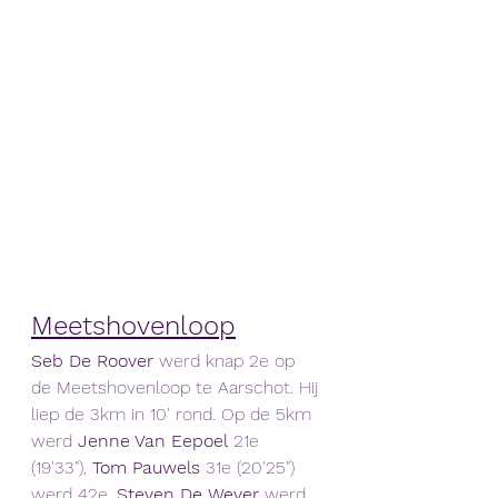
Meetshovenloop
Seb De Roover 
werd knap 2e op 
de Meetshovenloop te Aarschot. Hij 
liep de 3km in 10' rond. Op de 5km 
werd 
Jenne Van Eepoel
 21e 
(19'33"),
 Tom Pauwels 
31e (20'25") 
werd 42e,
 Steven De Wever 
werd 