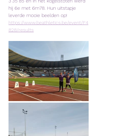
3'35"85 en in het kogelstoten werd 
hij 6e met 6m78. Hun uitstapje 
leverde mooie beelden op!
https://www.beathletics.be/event/F4
828/results