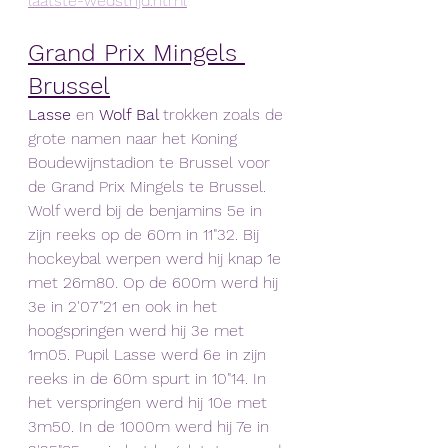
laatste-wedstrijd.html
Grand Prix Mingels 
Brussel
Lasse 
en 
Wolf Bal 
trokken zoals de 
grote namen naar het Koning 
Boudewijnstadion te Brussel voor 
de Grand Prix Mingels te Brussel. 
Wolf werd bij de benjamins 5e in 
zijn reeks op de 60m in 11"32. Bij 
hockeybal werpen werd hij knap 1e 
met 26m80. Op de 600m werd hij 
3e in 2'07"21 en ook in het 
hoogspringen werd hij 3e met 
1m05. Pupil Lasse werd 6e in zijn 
reeks in de 60m spurt in 10"14. In 
het verspringen werd hij 10e met 
3m50. In de 1000m werd hij 7e in 