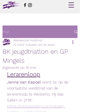
Post
Atletiekclub Hulshout
12 mei
2 minuten om te lezen
BK jeugdtriatlon en GP
Mingels
Bijgewerkt op:
16 mei
Lerarenloop
Jenne Van Eepoel
 werd 3e op de 
voorlaatste wedstrijd van de 
lerarenloop te Westerlo. Hij liep 
5,6km in 21'18".
https://lclpo.weebly.com/uitslag-