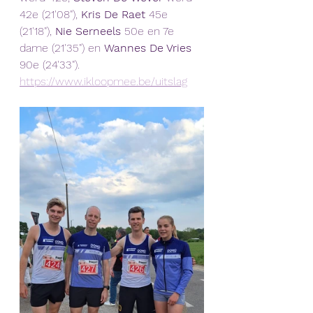
42e (21'08"),
Kris De Raet 
45e 
(21'18"),
 Nie Serneels 
50e en 7e 
dame (21'35") en
 Wannes De Vries 
90e (24'33").
https://www.ikloopmee.be/uitslag