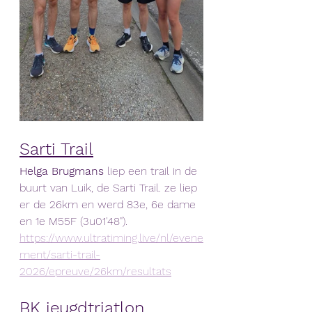
Sarti Trail
Helga Brugmans
 liep een trail in de 
buurt van Luik, de Sarti Trail. ze liep 
er de 26km en werd 83e, 6e dame 
en 1e M55F (3u01'48").
https://www.ultratiming.live/nl/evene
ment/sarti-trail-
2026/epreuve/26km/resultats
BK jeugdtriatlon