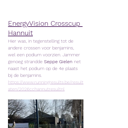
EnergyVision Crosscup 
Hannuit
Hier was, in tegenstelling tot de 
andere crossen voor benjamins, 
wel een podium voorzien. Jammer 
genoeg strandde 
Seppe Gielen
 net 
naast het podium op de 4e plaats 
bij de benjamins. 
https://www.runningresults.be/result
aten/2026cchannutresultnl