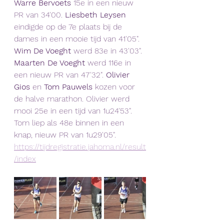
Warre Bervoets
 15e in een nieuw 
PR van 34'00. 
Liesbeth Leysen
eindigde op de 7e plaats bij de 
dames in een mooie tijd van 41'05". 
Wim De Voeght
 werd 83e in 43'03". 
Maarten De Voeght 
werd 116e in 
een nieuw PR van 47'32". 
Olivier 
Gios
 en
 Tom Pauwels
 kozen voor 
de halve marathon. Olivier werd 
mooi 25e in een tijd van 1u24'53". 
Tom liep als 48e binnen in een 
knap, nieuw PR van 1u29'05".
https://tijdregistratie.jahoma.nl/result
/index