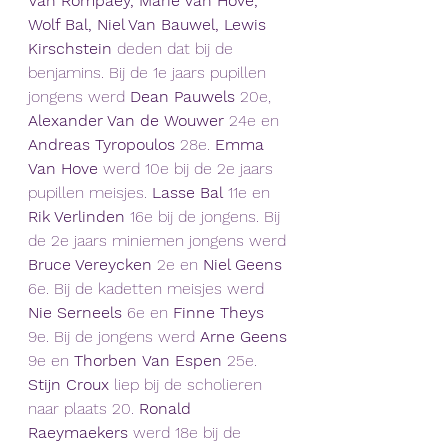
Van Rompaey, Marie Van Hove, 
Wolf Bal, Niel Van Bauwel, Lewis 
Kirschstein
 deden dat bij de 
benjamins. Bij de 1e jaars pupillen 
jongens werd 
Dean Pauwels
 20e, 
Alexander Van de
Wouwer
 24e en 
Andreas Tyropoulos
 28e. 
Emma 
Van Hove
 werd 10e bij de 2e jaars 
pupillen meisjes. 
Lasse Bal
 11e en
Rik Verlinden
 16e bij de jongens. Bij 
de 2e jaars miniemen jongens werd 
Bruce Vereycken 
2e en
 Niel Geens
6e. Bij de kadetten meisjes werd 
Nie Serneels 
6e en 
Finne Theys
9e. Bij de jongens werd 
Arne Geens
9e en 
Thorben
Van Espen
 25e. 
Stijn Croux
 liep bij de scholieren 
naar plaats 20. 
Ronald 
Raeymaekers
 werd 18e bij de 