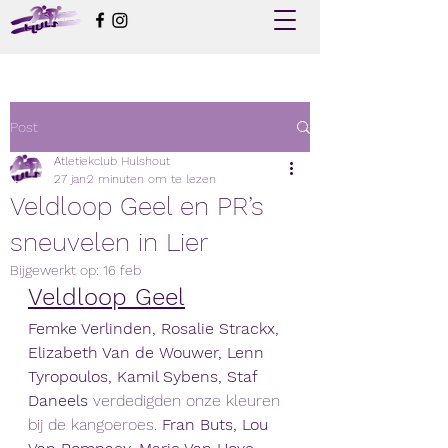
Post
Atletiekclub Hulshout
27 jan
2 minuten om te lezen
Veldloop Geel en PR’s
sneuvelen in Lier
Bijgewerkt op:
16 feb
Veldloop Geel
Femke Verlinden, Rosalie Strackx, 
Elizabeth Van de Wouwer, Lenn 
Tyropoulos, Kamil Sybens, Staf 
Daneels 
verdedigden onze kleuren 
bij de kangoeroes. 
Fran Buts, Lou 