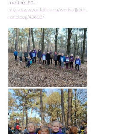
masters 50+.
https://www.atletiek.nu/wedstrijd/ch
ronoloog/43605/