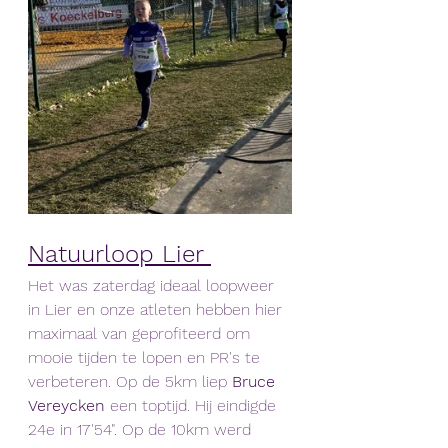
Natuurloop Lier 
Het was zaterdag ideaal loopweer 
in Lier en onze atleten hebben hier 
maximaal van geprofiteerd om 
mooie tijden te lopen en PR's te 
verbeteren. Op de 5km liep 
Bruce 
Vereycken
 een toptijd. Hij eindigde 
24e in 17'54". Op de 10km werd 