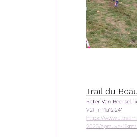
Trail du Bea
Peter Van Beersel 
l
V2H in 1u12'24".
https://www.ultrati
2025/epreuve/11km/r