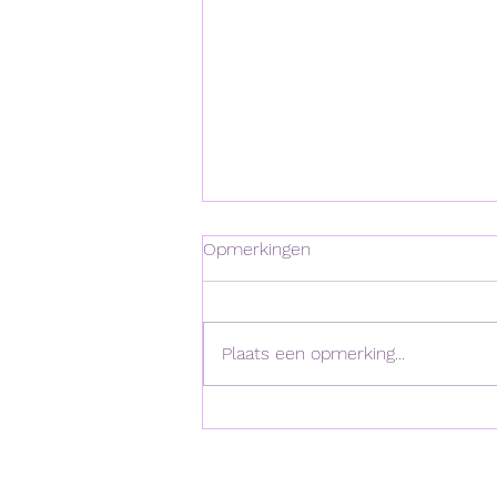
Opmerkingen
Plaats een opmerking...
Heel wat loopwedstrijden en
triatlons met winst voor Jari