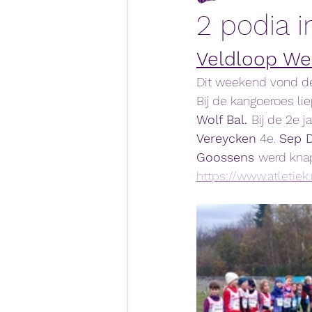
2 podia 
Veldloop We
Dit weekend vond de
Bij de kangoeroes lie
Wolf Bal. 
Bij de 2e j
Vereycken
 4e. 
Sep 
Goossens 
werd knap
https://www.atletiek