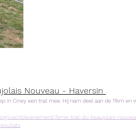
ujolais Nouveau - Haversin 
iep in Ciney een trail mee. Hij nam deel aan de 11km en 
ming.live/nl/evenement/7eme-trail-du-beaujolais-nouvea
esultats