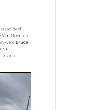
eraan deel. 
e Van Hove 
en 
en werd 
Bruce 
urre 
vrouwen. 