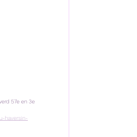
werd 57e en 3e 
u-haversin-