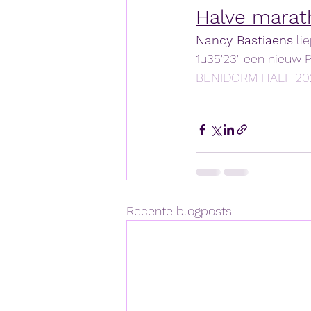
Halve mara
Nancy Bastiaens
 li
1u35'23" een nieuw P
BENIDORM HALF 20
Recente blogposts