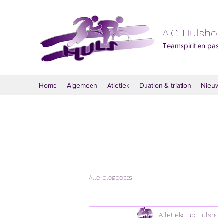
A.C. Hulsh
Teamspirit en pa
Home
Algemeen
Atletiek
Duatlon & triatlon
Nieu
Alle blogposts
Atletiekclub Hulsh