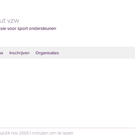
out vzw
ssie voor sport ondersteunen
ws
Inschrijven
Organisaties
out
24 nov 2025
1 minuten om te lezen