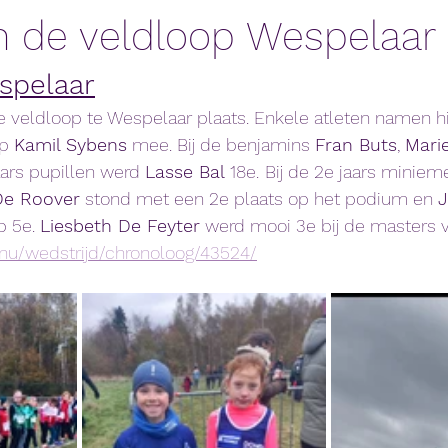
in de veldloop Wespelaar
spelaar
 veldloop te Wespelaar plaats. Enkele atleten namen hi
p 
Kamil Sybens
 mee. Bij de benjamins 
Fran Buts
, 
Mari
aars pupillen werd 
Lasse Bal 
18e.
Bij de 2e jaars miniem
De Roover
 stond met een 2e plaats op het podium en 
J
 5e. 
Liesbeth De Feyter
 werd mooi 3e bij de masters 
.nu/wedstrijd/chronoloog/43524/