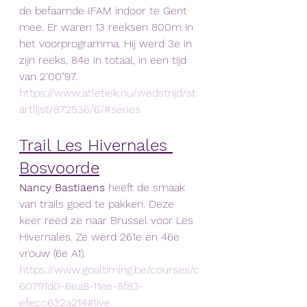
de befaamde IFAM indoor te Gent 
mee. Er waren 13 reeksen 800m in 
het voorprogramma. Hij werd 3e in 
zijn reeks, 84e in totaal, in een tijd 
van 2'00"97. 
https://www.atletiek.nu/wedstrijd/st
artlijst/872536/6/#series
Trail Les Hivernales 
Bosvoorde
Nancy Bastiaens 
heeft de smaak 
van trails goed te pakken. Deze 
keer reed ze naar Brussel voor Les 
Hivernales. Ze werd 261e en 46e 
vrouw (6e A1).
https://www.goaltiming.be/courses/c
60791d0-6ea8-11ee-8f83-
efecc632a214#live