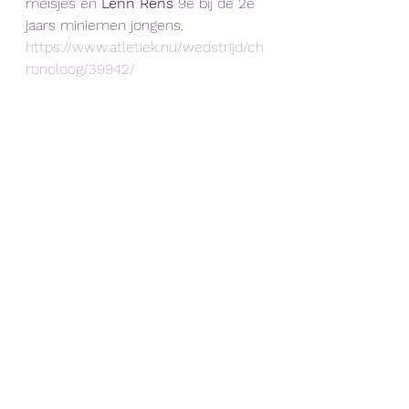
meisjes en 
Lenn Rens
 9e bij de 2e 
jaars miniemen jongens. 
https://www.atletiek.nu/wedstrijd/ch
ronoloog/39942/