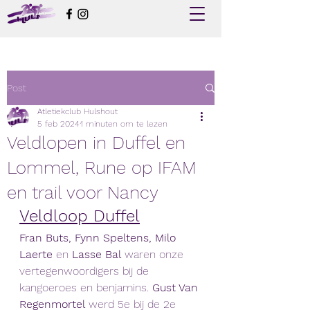
Post
Atletiekclub Hulshout
5 feb 2024
1 minuten om te lezen
Veldlopen in Duffel en
Lommel, Rune op IFAM
en trail voor Nancy
Veldloop Duffel
Fran Buts, Fynn Speltens, Milo 
Laerte 
en
 Lasse Bal
 waren onze 
vertegenwoordigers bij de 
kangoeroes en benjamins. 
Gust Van 
Regenmortel
 werd 5e bij de 2e 