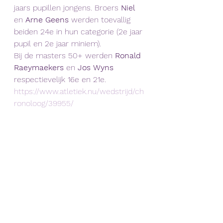
jaars pupillen jongens. Broers 
Niel
en 
Arne Geens
 werden toevallig 
beiden 24e in hun categorie (2e jaar 
pupil en 2e jaar miniem). 
Bij de masters 50+ werden 
Ronald 
Raeymaekers
 en 
Jos Wyns
respectievelijk 16e en 21e. 
https://www.atletiek.nu/wedstrijd/ch
ronoloog/39955/