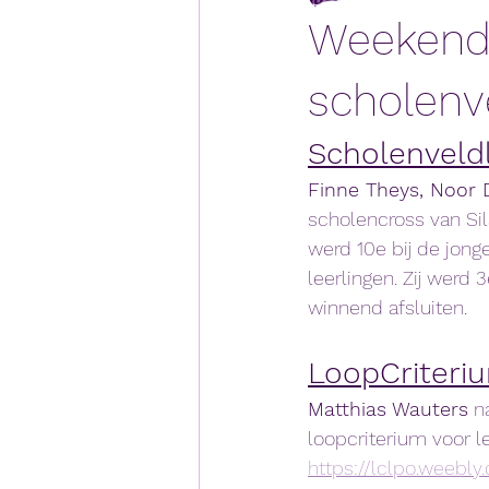
Weekendv
scholenv
Scholenveld
Finne Theys, Noor 
scholencross van Sil
werd 10e bij de jong
leerlingen. Zij werd 
winnend afsluiten.
LoopCriteri
Matthias Wauters
 n
loopcriterium voor le
https://lclpo.weebly