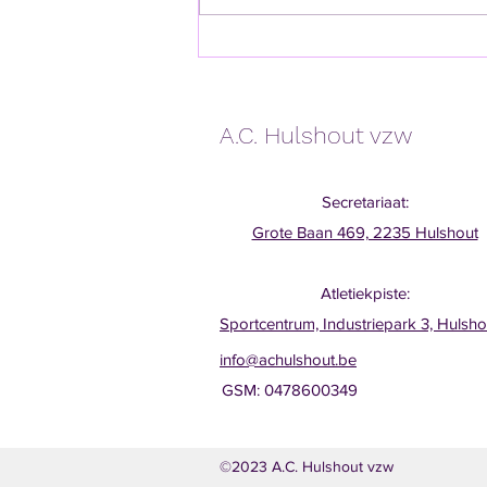
Heel wat loopwedstrijden en
triatlons met winst voor Jari
A.C. Hulshout vzw
Secretariaat:
Grote Baan 469, 2235 Hulshout
Atletiekpiste:
Sportcentrum, Industriepark 3, Hulsho
info@achulshout.be
GSM: 0478600349
©2023 A.C. Hulshout vzw