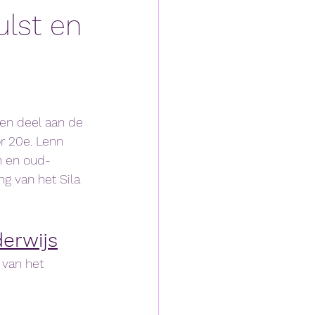
ulst en
n deel aan de 
r 20e. Lenn 
n en oud-
ng van het Sila 
erwijs
van het 