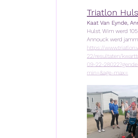
Triatlon Huls
Kaat Van Eynde, An
Hulst. Wim werd 105e
Annouck werd jammer
https://www.triatlon
22/resultaten/kwartt
09-22-28022?gende
min=&age-max=