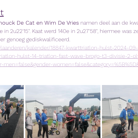
t
nouck De Cat en Wim De Vries
 namen deel aan de kwar
 in 2u22'15". Kaat werd 140e in 2u27'58", hiermee was z
 genoeg gediskwalificeerd. 
.vlaanderen/kalender/18847-kwarttriatlon-hulst-2024-09-
riatlon-hulst-14-triatlon-fast-wave-brogo-t3-divisie-2-
r-men=false&gender-women=false&category=%5B%5D