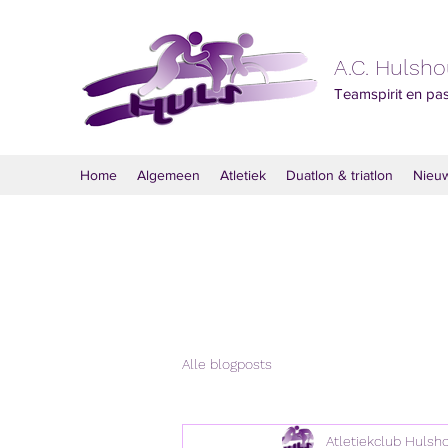
A.C. Hulsh
Teamspirit en pa
Home
Algemeen
Atletiek
Duatlon & triatlon
Nieu
Alle blogposts
Atletiekclub Hulsh