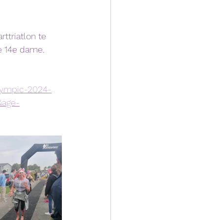
ttriatlon te 
e 14e dame. 
olympic-2024-
&age-