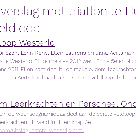
erslag met triatlon te H
eldloop
loop Westerlo
Driezen, Lenn Rens, Ellen Laurens 
en
 Jana Aerts 
name
a te Westerlo. Bij de meisjes 2012 werd Finne 5e en Noo
ens 2011, Ellen nam deel bij de reeks ouders, leekrachte
3e. Jana Aerts kon haar laatste scholenveldloop als leerli
um Leerkrachten en Personeel Ond
am op woensdagnamiddag deel aan de eerste veldloop 
erkrachten. Hij werd in Nijlen knap 3e.
.com/uitslag-laatste-wedstrijd.html