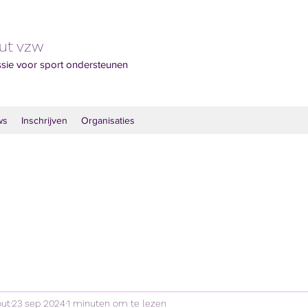
out vzw
ssie voor sport ondersteunen
ws
Inschrijven
Organisaties
out
23 sep 2024
1 minuten om te lezen