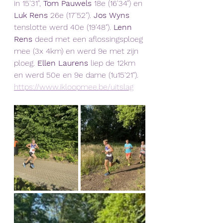
in 15'31", 
Tom Pauwels
 18e (16'34") en
Luk Rens
 26e (17'52"). 
Jos Wyns
tenslotte werd 40e (19'48"). 
Lenn 
Rens
 deed met een aflossingsploeg 
mee (3x 4km) en werd 9e met zijn 
ploeg. 
Ellen Laurens
 liep de 12km 
en werd 50e en 9e dame (1u15'21").
https://www.ikloopmee.be/uitslag