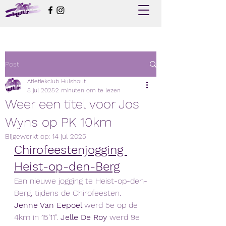
Post
Atletiekclub Hulshout
8 jul 2025
2 minuten om te lezen
Weer een titel voor Jos
Wyns op PK 10km
Bijgewerkt op:
14 jul 2025
Chirofeestenjogging 
Heist-op-den-Berg
Een nieuwe jogging te Heist-op-den-
Berg, tijdens de Chirofeesten. 
Jenne Van Eepoel 
werd 5e op de 
4km in 15'11". 
Jelle De Roy
 werd 9e 