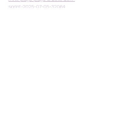
sprint-2025-07-05-32064
https://www.triatlon.vlaanderen/kale
nder/21465-maastriatlon-by-
trisport-mnk-2025-07-06/resultaten