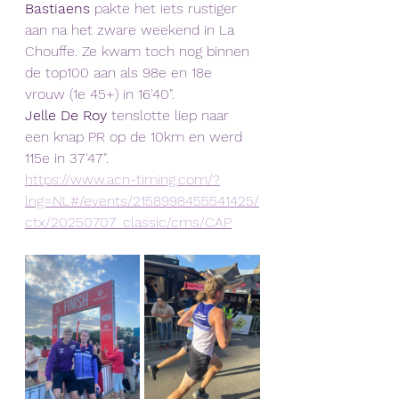
Bastiaens 
pakte het iets rustiger 
aan na het zware weekend in La 
Chouffe. Ze kwam toch nog binnen 
de top100 aan als 98e en 18e 
vrouw (1e 45+) in 16'40". 
Jelle De Roy
 tenslotte liep naar 
een knap PR op de 10km en werd 
115e in 37'47". 
https://www.acn-timing.com/?
lng=NL#/events/2158998455541425/
ctx/20250707_classic/cms/CAP