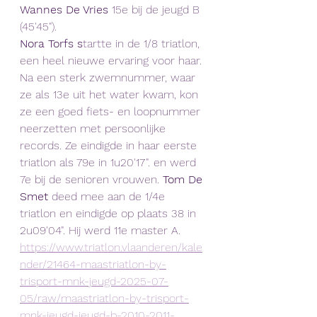
Wannes De Vries 
15e bij de jeugd B 
(45'45").
Nora Torfs s
tartte in de 1/8 triatlon, 
een heel nieuwe ervaring voor haar. 
Na een sterk zwemnummer, waar 
ze als 13e uit het water kwam, kon 
ze een goed fiets- en loopnummer 
neerzetten met persoonlijke 
records. Ze eindigde in haar eerste 
triatlon als 79e in 1u20'17". en werd 
7e bij de senioren vrouwen. 
Tom De 
Smet 
deed mee aan de 1/4e 
triatlon en eindigde op plaats 38 in 
2u09'04". Hij werd 11e master A.
https://www.triatlon.vlaanderen/kale
nder/21464-maastriatlon-by-
trisport-mnk-jeugd-2025-07-
05/raw/maastriatlon-by-trisport-
mnk-jeugd-jeugd-b-2010-2011-