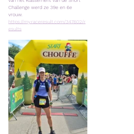
van het klassement van de Short 
Challenge werd ze 39e en 6e 
vrouw. 
https://my.raceresult.com/347602/r
esults