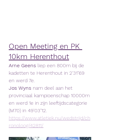
Open Meeting en PK 
10km Herenthout
Arne Geens
 liep een 800m bij de 
kadetten te Herenthout in 2'31"69 
en werd 7e. 
Jos Wyns
 nam deel aan het 
provinciaal kampioenschap 10000m 
en werd 1e in zijn leeftijdscategorie 
(M70) in 49'03"12.  
https://www.atletiek.nu/wedstrijd/ch
ronoloog/42811/